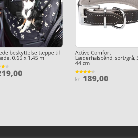
æde beskyttelse tæppe til
Active Comfort
æde, 0.65 x 1.45 m
Læderhalsbånd, sort/grå, 
44 cm
19,00
et
le
189,00
Vurderet
kr.
5
4.3
ud af 5
,00.