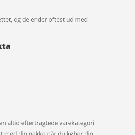
ttet, og de ender oftest ud med
kta
en altid eftertragtede varekategori
et med din pakke når du køber din