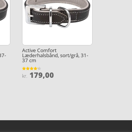
Active Comfort
37-
Læderhalsbånd, sort/grå, 31-
37 cm
179,00
Vurderet
kr.
4.2
ud af 5