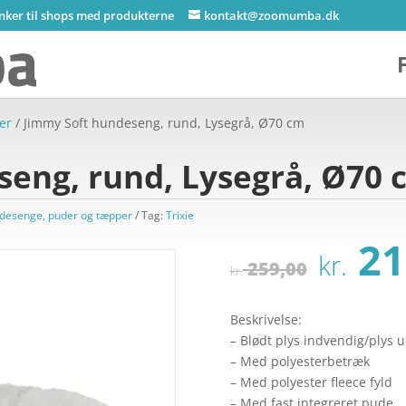
inker til shops med produkterne
kontakt@zoomumba.dk
er
/ Jimmy Soft hundeseng, rund, Lysegrå, Ø70 cm
seng, rund, Lysegrå, Ø70 
ndesenge, puder og tæpper
Tag:
Trixie
Den
21
kr.
opri
259,00
kr.
pris
var:
Beskrivelse:
kr. 
– Blødt plys indvendig/plys 
– Med polyesterbetræk
– Med polyester fleece fyld
– Med fast integreret pude