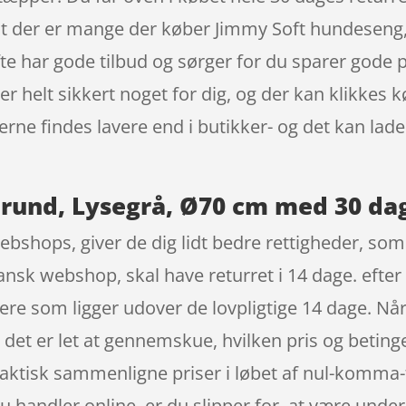
 at der er mange der køber Jimmy Soft hundeseng
e har gode tilbud og sørger for du sparer gode p
er helt sikkert noget for dig, og der kan klikkes 
erne findes lavere end i butikker- og det kan lad
rund, Lysegrå, Ø70 cm med 30 dag
ebshops, giver de dig lidt bedre rettigheder, som 
ansk webshop, skal have returret i 14 dage. efter 
e som ligger udover de lovpligtige 14 dage. Når
g det er let at gennemskue, hvilken pris og beting
faktisk sammenligne priser i løbet af nul-komm
du handler online, er du slipper for, at være unde