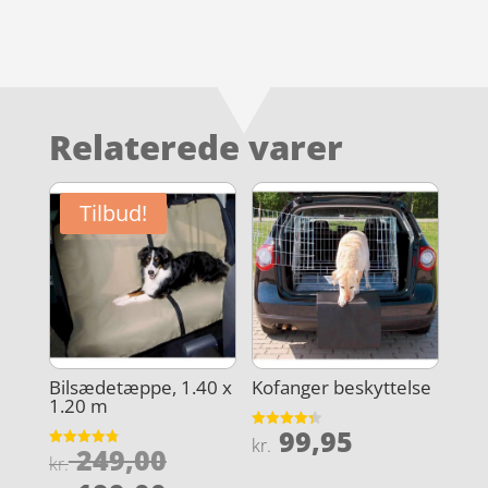
Relaterede varer
Tilbud!
Bilsædetæppe, 1.40 x
Kofanger beskyttelse
1.20 m
99,95
Vurderet
kr.
Den
249,00
4.3
Vurderet
kr.
ud af 5
4.8
oprindelige
ud af 5