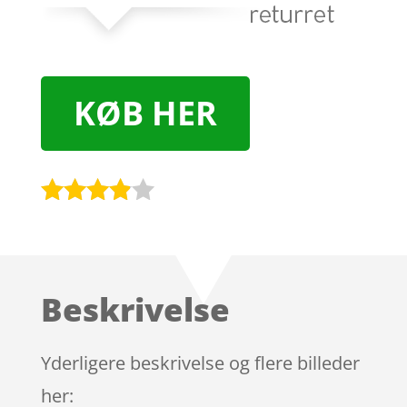
KØB HER
Bedømt
som
3.8
ud af 5
baseret
Beskrivelse
på
kundebed
ømmels
Yderligere beskrivelse og flere billeder
er
her: