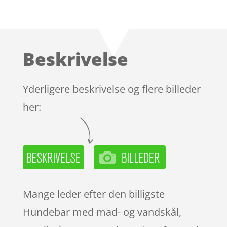
Bedømt
som
4
ud af 5
baseret
Beskrivelse
på
kundebed
ømmels
Yderligere beskrivelse og flere billeder
er
her:
Mange leder efter den billigste
Hundebar med mad- og vandskål,