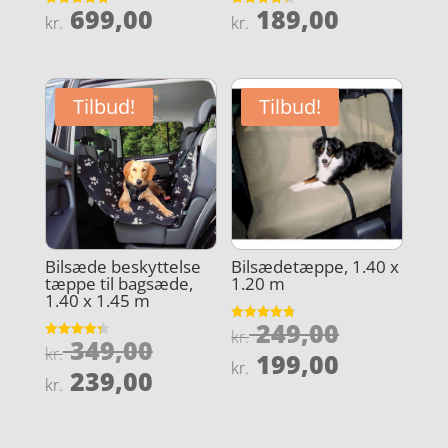
699,00
189,00
Vurderet
Vurderet
kr.
kr.
5
4.3
ud af 5
ud af 5
Tilbud!
Tilbud!
Bilsæde beskyttelse
Bilsædetæppe, 1.40 x
tæppe til bagsæde,
1.20 m
1.40 x 1.45 m
Den
249,00
Vurderet
kr.
Den
349,00
4.8
Vurderet
oprindel
kr.
Den
ud af 5
199,00
4.3
kr.
oprindelige
Den
ud af 5
239,00
pris
aktuelle
kr.
pris
aktuelle
var:
pris
var:
pris
kr. 249,0
er: