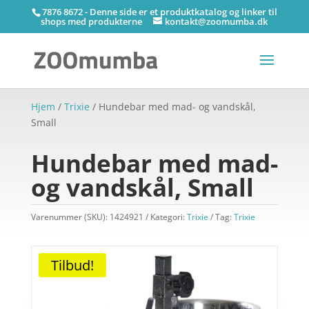
7876 8672 - Denne side er et produktkatalog og linker til
shops med produkterne
kontakt@zoomumba.dk
Hjem
/
Trixie
/ Hundebar med mad- og vandskål,
Small
Hundebar med mad-
og vandskål, Small
Varenummer (SKU):
1424921
Kategori:
Trixie
Tag:
Trixie
Tilbud!