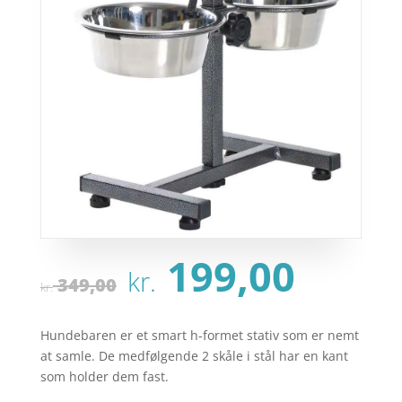
Den
Den
199,00
kr.
oprindelige
aktu
349,00
kr.
pris
pris
var:
er:
Hundebaren er et smart h-formet stativ som er nemt
kr. 349,00.
kr. 1
at samle. De medfølgende 2 skåle i stål har en kant
som holder dem fast.