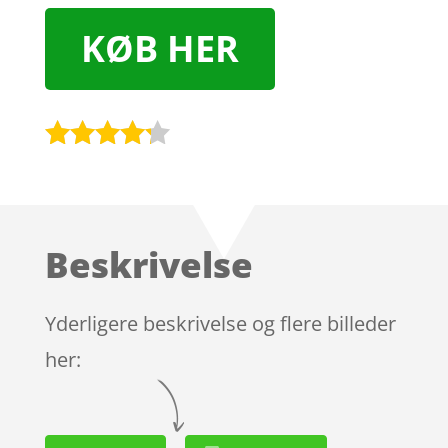
KØB HER
Bedømt
som
4.1
ud af 5
baseret
Beskrivelse
på
kundebedø
mmelser
Yderligere beskrivelse og flere billeder
her: