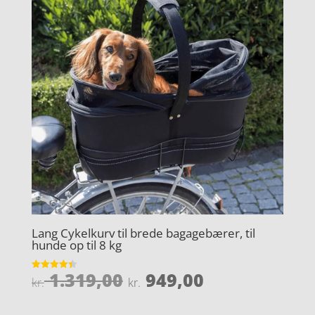
Lang Cykelkurv til brede bagagebærer, til
hunde op til 8 kg
Den
Den
1.319,00
949,00
Vurderet
kr.
kr.
4.4
oprindelige
aktuelle
ud af 5