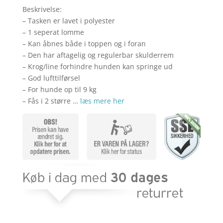
var:
er:
Beskrivelse:
kr. 299,00.
kr. 1
– Tasken er lavet i polyester
– 1 seperat lomme
– Kan åbnes både i toppen og i foran
– Den har aftagelig og regulerbar skulderrem
– Krog/line forhindre hunden kan springe ud
– God lufttilførsel
– For hunde op til 9 kg
– Fås i 2 større …
læs mere her