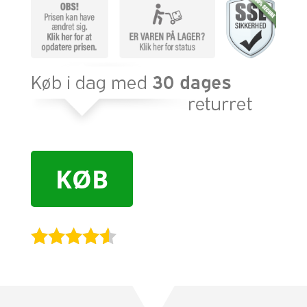
KØB
Bedømt
som
4.4
ud af 5