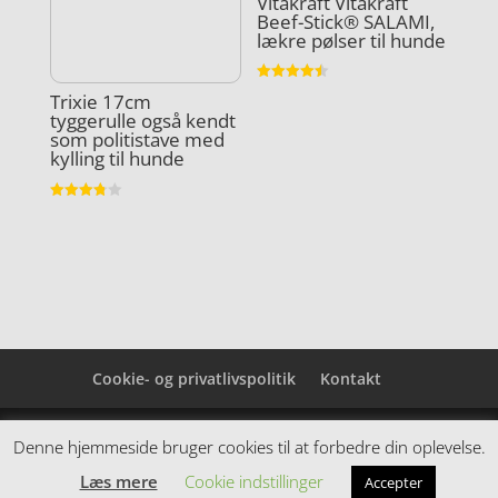
Vitakraft Vitakraft
Beef-Stick® SALAMI,
lækre pølser til hunde
Vurderet
Trixie 17cm
4.5
tyggerulle også kendt
ud af 5
som politistave med
kylling til hunde
Vurderet
3.8
ud af 5
Cookie- og privatlivspolitik
Kontakt
Denne hjemmeside samler et bredt udvalg af
Denne hjemmeside bruger cookies til at forbedre din oplevelse.
spændende varer. Siden er et affiiliatesite, og nogle
Læs mere
Cookie indstillinger
Accepter
links kan være affiliatelinks.