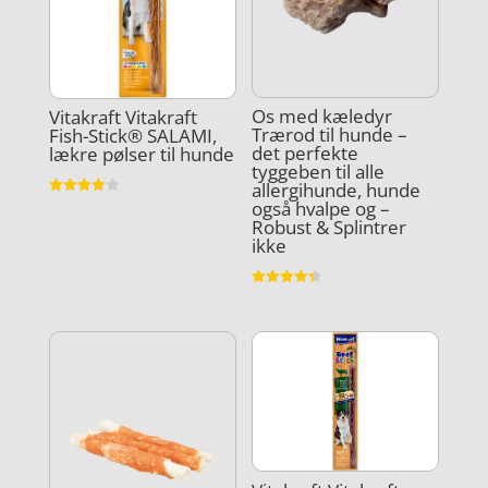
Os med kæledyr
Vitakraft Vitakraft
Trærod til hunde –
Fish-Stick® SALAMI,
det perfekte
lækre pølser til hunde
tyggeben til alle
allergihunde, hunde
også hvalpe og –
Vurderet
4.1
Robust & Splintrer
ud af 5
ikke
Vurderet
4.3
ud af 5