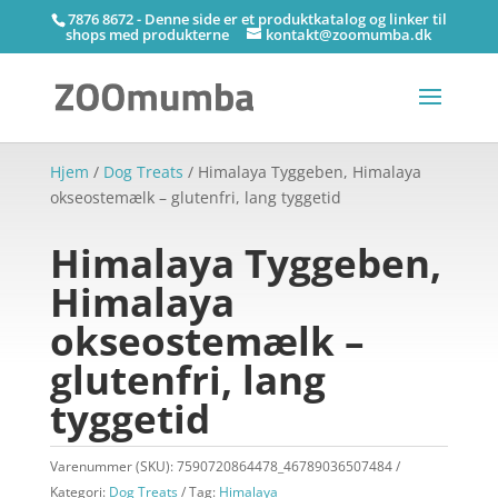
7876 8672 - Denne side er et produktkatalog og linker til
shops med produkterne
kontakt@zoomumba.dk
Hjem
/
Dog Treats
/ Himalaya Tyggeben, Himalaya
okseostemælk – glutenfri, lang tyggetid
Himalaya Tyggeben,
Himalaya
okseostemælk –
glutenfri, lang
tyggetid
Varenummer (SKU):
7590720864478_46789036507484
Kategori:
Dog Treats
Tag:
Himalaya