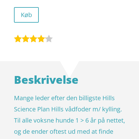
Køb
Bedømt
som
4
ud af 5
baseret
Beskrivelse
på
kundebed
ømmels
Mange leder efter den billigste Hills
er
Science Plan Hills vådfoder m/ kylling.
Til alle voksne hunde 1 > 6 år på nettet,
og de ender oftest ud med at finde