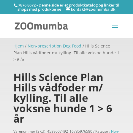
7876 8672 - Denne side er et produktkatalog og linker til
shops med produkterne
kontakt@zoomumba.dk
Hjem
/
Non-prescription Dog Food
/ Hills Science
Plan Hills vådfoder m/ kylling. Til alle voksne hunde 1
> 6 år
Hills Science Plan
Hills vådfoder m/
kylling. Til alle
voksne hunde 1 > 6
år
Varenummer (SKU):
4589007492_16735976580
Kategori:
Non-