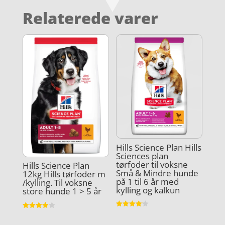
Relaterede varer
Hills Science Plan Hills
Sciences plan
tørfoder til voksne
Hills Science Plan
Små & Mindre hunde
12kg Hills tørfoder m
på 1 til 6 år med
/kylling. Til voksne
kylling og kalkun
store hunde 1 > 5 år
Vurderet
Vurderet
4.1
3.9
ud af 5