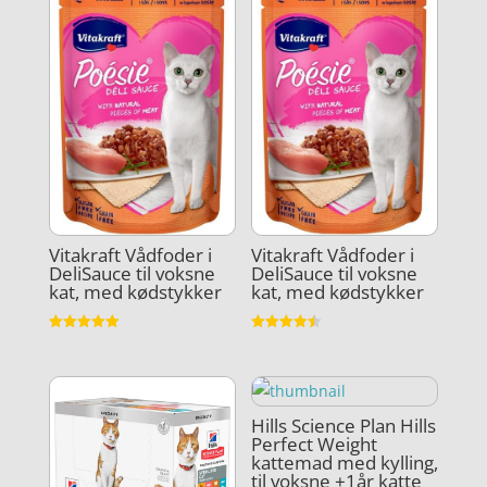
Vitakraft Vådfoder i
Vitakraft Vådfoder i
DeliSauce til voksne
DeliSauce til voksne
kat, med kødstykker
kat, med kødstykker
Vurderet
Vurderet
5
4.5
ud af 5
ud af 5
Hills Science Plan Hills
Perfect Weight
kattemad med kylling,
til voksne +1år katte