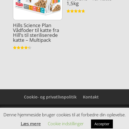
1,5kg
Vurderet
4.8
ud af 5
Hills Science Plan
Vådfoder til katte fra
Hill’s til steriliserede
katte – Multipack
Vurderet
4.3
ud af 5
Cookie- og privatlivspolitik
Kontakt
Denne hjemmeside samler et bredt udvalg af
Denne hjemmeside bruger cookies til at forbedre din oplevelse.
spændende varer. Siden er et affiiliatesite, og nogle
Læs mere
Cookie indstillinger
Accepter
links kan være affiliatelinks.