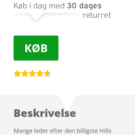
KØB
Bedømt
som
4.5
ud af 5
baseret
Beskrivelse
på
kundebedø
mmelser
Mange leder efter den billigste Hills