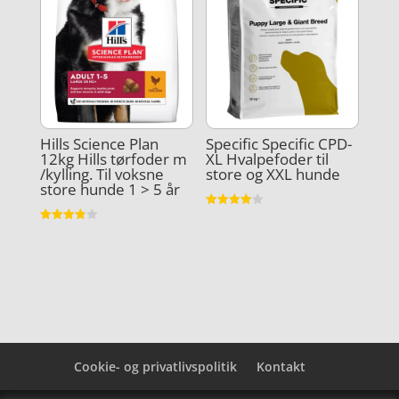
Hills Science Plan
Specific Specific CPD-
12kg Hills tørfoder m
XL Hvalpefoder til
/kylling. Til voksne
store og XXL hunde
store hunde 1 > 5 år
Vurderet
3.9
Vurderet
ud af 5
3.9
ud af 5
Cookie- og privatlivspolitik
Kontakt