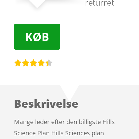
KØB
Bedømt
som
4.3
ud af 5
baseret
Beskrivelse
på
kundebedø
mmelser
Mange leder efter den billigste Hills
Science Plan Hills Sciences plan