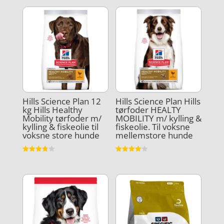
Hills Science Plan 12
Hills Science Plan Hills
kg Hills Healthy
tørfoder HEALTY
Mobility tørfoder m/
MOBILITY m/ kylling &
kylling & fiskeolie til
fiskeolie. Til voksne
voksne store hunde
mellemstore hunde
Vurderet
Vurderet
3.8
4.1
ud af 5
ud af 5