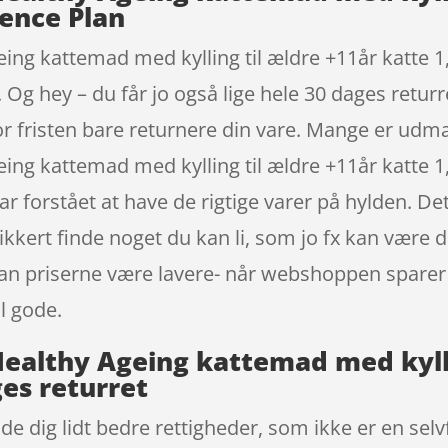
ience Plan
eing kattemad med kylling til ældre +11år katte 1,
. Og hey – du får jo også lige hele 30 dages retur
or fristen bare returnere din vare. Mange er udm
geing kattemad med kylling til ældre +11år katte 
 forstået at have de rigtige varer på hylden. Det
sikkert finde noget du kan li, som jo fx kan være 
kan priserne være lavere- når webshoppen spare
l gode.
s Healthy Ageing kattemad med kyll
es returret
de dig lidt bedre rettigheder, som ikke er en selv