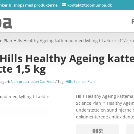
inker til shops med produkterne
kontakt@zoomumba.dk
ce Plan Hills Healthy Ageing kattemad med kylling til ældre +11år ka
n Hills Healthy Ageing kat
tte 1,5 kg
tegori:
Non-prescription Cat Food
Tag:
Hills Science Plan
Hills Healthy Ageing kattemad
Science Plan ™ Healthy Ageing
understøtte en sund hjerne og
dokumenterede antioxidante