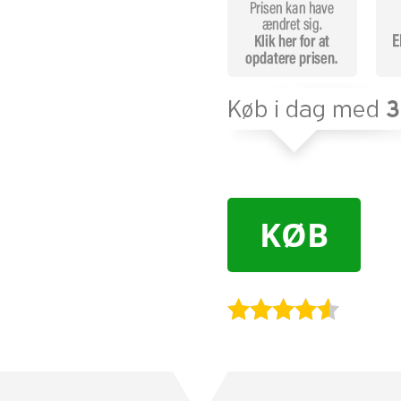
KØB
Bedømt
som
4.4
ud af 5