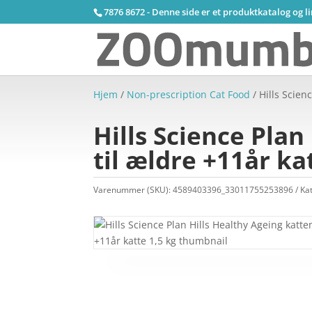
7876 8672 - Denne side er et produktkatalog og l
Hjem
/
Non-prescription Cat Food
/ Hills Scien
Hills Science Pla
til ældre +11år ka
Varenummer (SKU):
4589403396_33011755253896
Ka