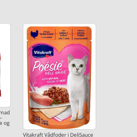
temad
–
e og
Vitakraft Vådfoder i DeliSauce