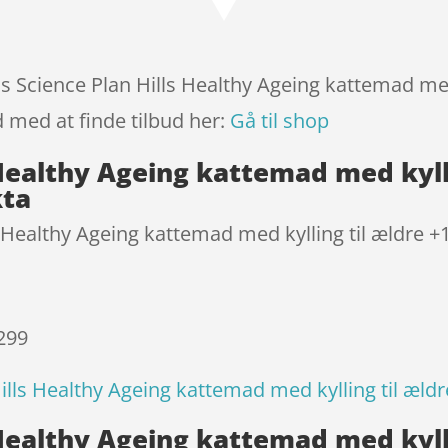
baseret
på
kundebedø
mmelser
lls Science Plan Hills Healthy Ageing kattemad med
d med at finde tilbud her:
Gå til shop
s Healthy Ageing kattemad med kyll
kta
s Healthy Ageing kattemad med kylling til ældre +1
 299
Hills Healthy Ageing kattemad med kylling til ældr
s Healthy Ageing kattemad med kyll