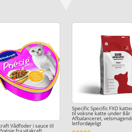
Specific Specific FXD kat
til voksne katte under 8år 
Afbalanceret, velsmagend
letfordøjeligt
kraft Vådfoder i sauce til
 Poésie fra vitakraft