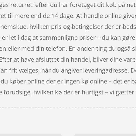
ges returret. efter du har foretaget dit køb på n
et til mere end de 14 dage. At handle online give
gennemskue, hvilken pris og betingelser der er bed
r let i dag at sammenligne priser – du kan gøre 
n eller med din telefon. En anden ting du også 
fter at have afsluttet din handel, bliver dine varer
kan frit vælges, når du angiver leveringadresse. De
 køber online der er ingen kø online – det er bar
orudsige, hvilken kø der er hurtigst – vi gætter al