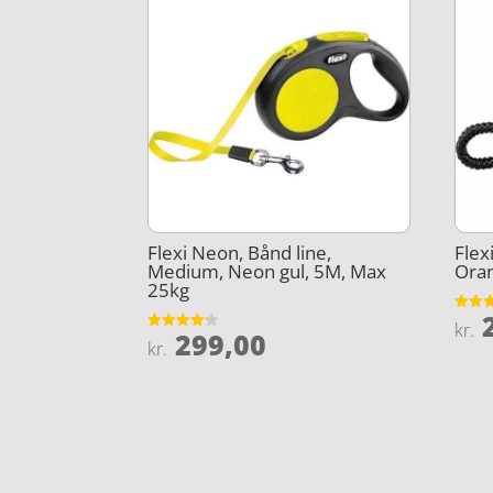
Flexi Neon, Bånd line,
Flex
Medium, Neon gul, 5M, Max
Ora
25kg
2
Vurder
kr.
299,00
4.1
Vurderet
kr.
ud af 
4.2
ud af 5