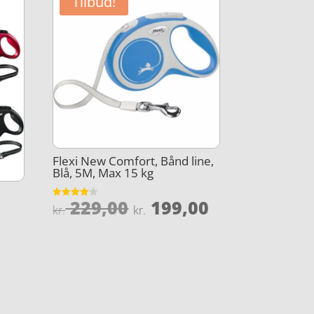
Tilbud!
Flexi New Comfort, Bånd line,
Blå, 5M, Max 15 kg
Den
Den
229,00
199,00
Vurderet
kr.
kr.
4.1
oprindelige
aktuelle
ud af 5
pris
pris
var:
er:
kr. 229,00.
kr. 199,00.