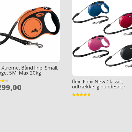
i Xtreme, Bånd line, Small,
nge, 5M, Max 20kg
flexi Flexi New Classic,
99,00
udtrækkelig hundesnor
et
5
Vurderet
4.6
ud af 5