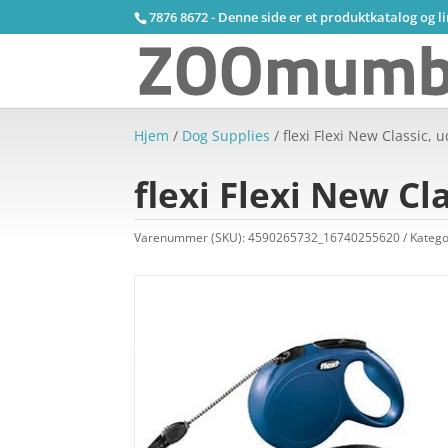
7876 8672 - Denne side er et produktkatalog og l
Hjem
/
Dog Supplies
/ flexi Flexi New Classic,
flexi Flexi New C
Varenummer (SKU):
4590265732_16740255620
Katego