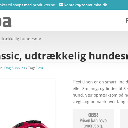
inker til shops med produkterne
kontakt@zoomumba.dk
 udtrækkelig hundesnor
lassic, udtrækkelig hundes
ri:
Dog Supplies
Tag:
Flexi
Flexi Linen er en smart line 
eller 8m lang, og findes til 
hund. Vær opmærksom på når 
vægt…og bemærk hvor lang