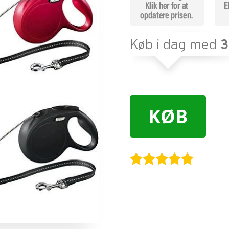
KØB
Bedømt
som
4.9
ud af 5
baseret på
kundebedøm