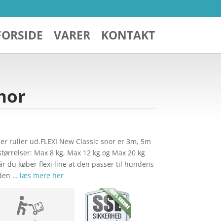
FORSIDE
VARER
KONTAKT
nor
der ruller ud.FLEXI New Classic snor er 3m, 5m
3 størrelser: Max 8 kg, Max 12 kg og Max 20 kg
du køber flexi line at den passer til hundens
 den …
læs mere her