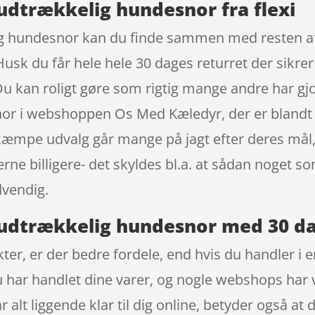
, udtrækkelig hundesnor fra flexi
lig hundesnor kan du finde sammen med resten af
usk du får hele hele 30 dages returret der sikrer
Du kan roligt gøre som rigtig mange andre har gjor
or i webshoppen Os Med Kæledyr, der er blandt 
kæmpe udvalg går mange på jagt efter deres mål, 
erne billigere- det skyldes bl.a. at sådan noget 
dvendig.
, udtrækkelig hundesnor med 30 d
r, er der bedre fordele, end hvis du handler i en
u har handlet dine varer, og nogle webshops har 
r alt liggende klar til dig online, betyder også at