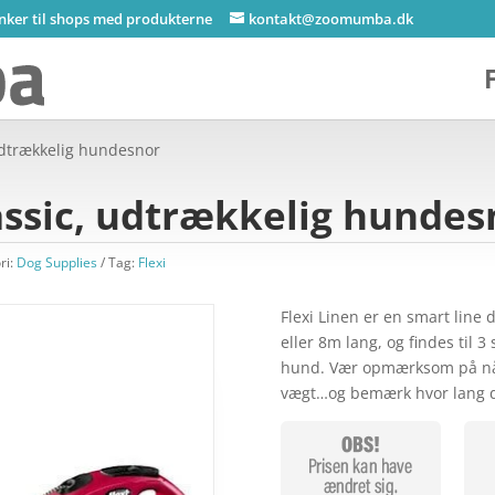
inker til shops med produkterne
kontakt@zoomumba.dk
 udtrækkelig hundesnor
lassic, udtrækkelig hundes
ri:
Dog Supplies
Tag:
Flexi
Flexi Linen er en smart line 
eller 8m lang, og findes til 
hund. Vær opmærksom på når 
vægt…og bemærk hvor lang