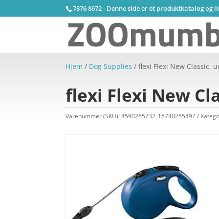
7876 8672 - Denne side er et produktkatalog og l
Hjem
/
Dog Supplies
/ flexi Flexi New Classic,
flexi Flexi New C
Varenummer (SKU):
4590265732_16740255492
Katego