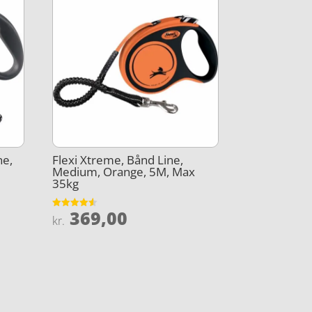
ne,
Flexi Xtreme, Bånd Line,
Medium, Orange, 5M, Max
35kg
369,00
Vurderet
kr.
4.5
ud af 5