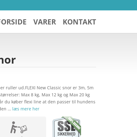
FORSIDE
VARER
KONTAKT
nor
der ruller ud.FLEXI New Classic snor er 3m, 5m
3 størrelser: Max 8 kg, Max 12 kg og Max 20 kg
du køber flexi line at den passer til hundens
 den …
læs mere her