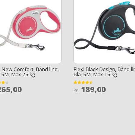
i New Comfort, Bånd line,
Flexi Black Design, Bånd li
 5M, Max 25 kg
Blå, 5M, Max 15 kg
65,00
189,00
et
Vurderet
kr.
4.5
5
ud af 5