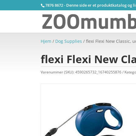
7876 8672 - Denne side er et produktkatalog og l
Hjem
/
Dog Supplies
/ flexi Flexi New Classic,
flexi Flexi New C
Varenummer (SKU):
4590265732_16740255876
Katego