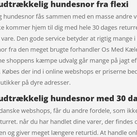
, udtrækkelig hundesnor fra flexi
lig hundesnor fås sammen med en masse andre var
e kommer hjem til dig med hele 30 dages returret
n vare. Den gode service betyder at rigtig mange 
or fra den meget brugte forhandler Os Med Kæl
ine shoppens kæmpe udvalg går mange på jagt eft
 Købes der ind i online webshops er priserne bed
butikker på dyre adresser.
, udtrækkelig hundesnor med 30 d
danske webshops, får du andre fordele, som ikke e
turret. når du har handlet dine varer, der findes
en og giver meget længere returtid. At handle on