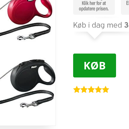
KØB
Bedømt
som
4.9
ud af 5
baseret på
kundebedøm