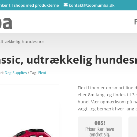
inker til shops med produkterne
kontakt@zoomumba.dk
 udtrækkelig hundesnor
lassic, udtrækkelig hundes
ri:
Dog Supplies
Tag:
Flexi
Flexi Linen er en smart line 
eller 8m lang, og findes til 
hund. Vær opmærksom på når 
vægt…og bemærk hvor lang