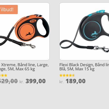
Tilbud!
i Xtreme, Bånd line, Large,
Flexi Black Design, Bånd li
ge, 5M, Max 65 kg
Blå, 5M, Max 15 kg
Den
Den
29,00
399,00
189,00
et
Vurderet
kr.
kr.
4.5
oprindelige
aktuelle
5
ud af 5
pris
pris
var:
er:
kr. 529,00.
kr. 399,00.