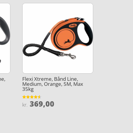
ne,
Flexi Xtreme, Bånd Line,
Medium, Orange, 5M, Max
35kg
369,00
Vurderet
kr.
4.5
ud af 5