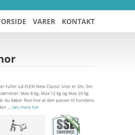
FORSIDE
VARER
KONTAKT
nor
der ruller ud.FLEXI New Classic snor er 3m, 5m
3 størrelser: Max 8 kg, Max 12 kg og Max 20 kg
du køber flexi line at den passer til hundens
 den …
læs mere her