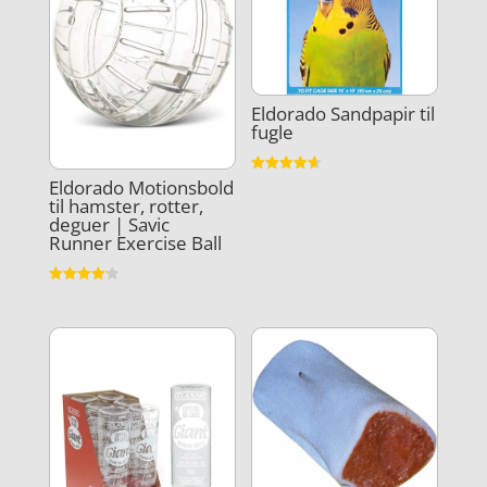
Eldorado Sandpapir til
fugle
Vurderet
Eldorado Motionsbold
4.6
til hamster, rotter,
ud af 5
deguer | Savic
Runner Exercise Ball
Vurderet
4.2
ud af 5