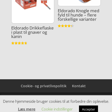
Eldorado Knogle med
fyld til hunde – flere
forskellige varianter
Eldorado Drikkeflaske
Vurderet
i plast til gnaver og
4.3
kanin
ud af 5
Vurderet
4.7
ud af 5
Cookie- og privatlivspolitik
Kontakt
Denne hjemmeside samler et bredt udvalg af
Denne hjemmeside bruger cookies til at forbedre din oplevelse.
spændende varer. Siden er et affiiliatesite, og nogle
Læs mere
Cookie indstillinger
Accepter
links kan være affiliatelinks.