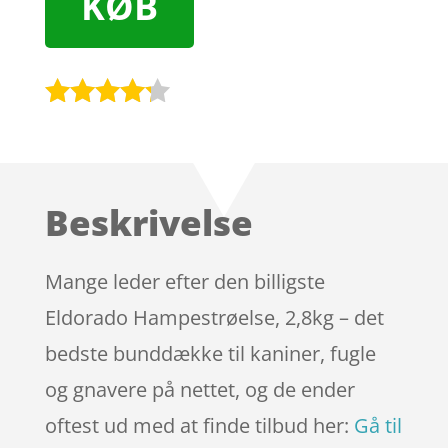
KØB
Bedømt
som
4.1
ud af 5
baseret
Beskrivelse
på
kundebedø
mmelser
Mange leder efter den billigste
Eldorado Hampestrøelse, 2,8kg – det
bedste bunddække til kaniner, fugle
og gnavere på nettet, og de ender
oftest ud med at finde tilbud her:
Gå til