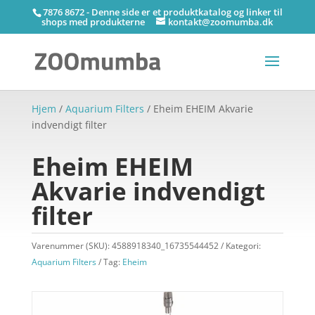
7876 8672 - Denne side er et produktkatalog og linker til
shops med produkterne
kontakt@zoomumba.dk
Hjem
/
Aquarium Filters
/ Eheim EHEIM Akvarie
indvendigt filter
Eheim EHEIM
Akvarie indvendigt
filter
Varenummer (SKU):
4588918340_16735544452
Kategori:
Aquarium Filters
Tag:
Eheim