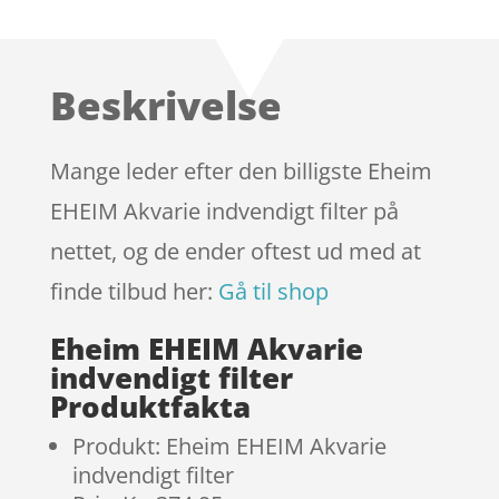
som
4.2
ud af 5
baseret
Beskrivelse
på
kundebedø
mmelser
Mange leder efter den billigste Eheim
EHEIM Akvarie indvendigt filter på
nettet, og de ender oftest ud med at
finde tilbud her:
Gå til shop
Eheim EHEIM Akvarie
indvendigt filter
Produktfakta
Produkt: Eheim EHEIM Akvarie
indvendigt filter