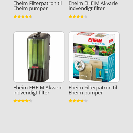
Eheim Filterpatron til
Eheim EHEIM Akvarie
Eheim pumper
indvendigt filter
Vurderet
Vurderet
4.5
3.8
ud af 5
ud af 5
Eheim EHEIM Akvarie
Eheim Filterpatron til
indvendigt filter
Eheim pumper
Vurderet
Vurderet
4.3
3.8
ud af 5
ud af 5