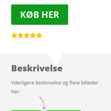
KØB HER
Bedømt
som
5
ud
af 5
baseret på
Beskrivelse
kundebedøm
melser
Yderligere beskrivelse og flere billeder
her: