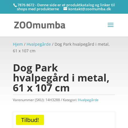
7876 8672 - Denne side er et produktkatalog og linker til
shops med produkterne
kontakt@zoomumba.dk
Hjem
/
Hvalpegårde
/ Dog Park hvalpegård i metal,
61 x 107 cm
Dog Park
hvalpegård i metal,
61 x 107 cm
Varenummer (SKU):
14H3288
Kategori:
Hvalpegårde
Tilbud!