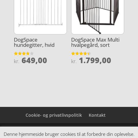
DogSpace
DogSpace Max Multi
hundegitter, hvid
hvalpegård, sort
649,00
1.799,00
Vurderet
Vurderet
kr.
kr.
3.8
4.3
ud af 5
ud af 5
Cookie- og privatlivspolitik
Kontakt
Denne hjemmeside samler et bredt udvalg af
Denne hjemmeside bruger cookies til at forbedre din oplevelse.