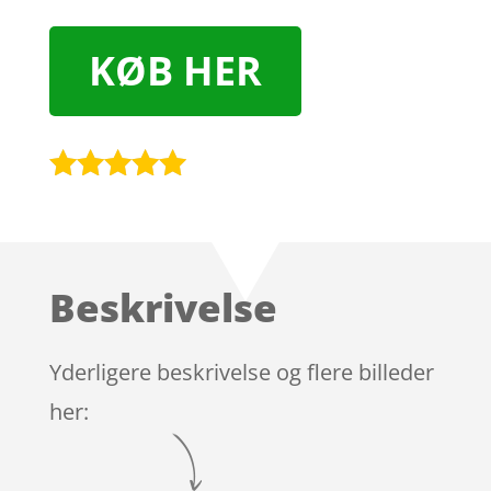
KØB HER
Bedømt
som
4.9
ud af 5
baseret på
Beskrivelse
kundebedøm
melser
Yderligere beskrivelse og flere billeder
her: