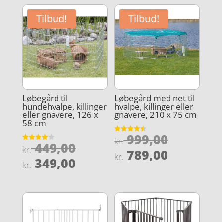
Tilbud!
Tilbud!
Løbegård til
Løbegård med net til
hundehvalpe, killinger
hvalpe, killinger eller
eller gnavere, 126 x
gnavere, 210 x 75 cm
58 cm
Den
999,00
Vurderet
kr.
Den
449,00
4.5
Vurderet
oprindel
kr.
Den
ud af 5
789,00
4
kr.
oprindelige
Den
ud af 5
349,00
pris
aktuelle
kr.
pris
aktuelle
var:
pris
var:
pris
kr. 999,0
er:
kr. 449,00.
er:
kr. 789,0
kr. 349,00.