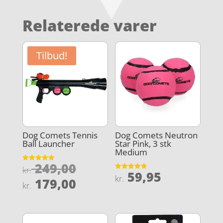
Relaterede varer
Tilbud!
Dog Comets Tennis
Dog Comets Neutron
Ball Launcher
Star Pink, 3 stk
Medium
Den
249,00
Vurderet
kr.
59,95
4.9
Vurderet
oprindelige
kr.
Den
ud af 5
179,00
4.8
kr.
ud af 5
pris
aktuelle
var:
pris
kr. 249,00.
er: