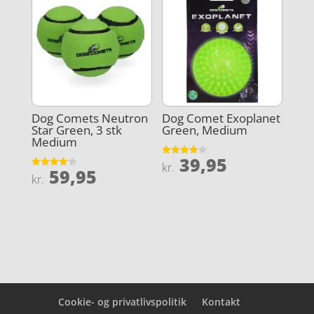
kr. 179,00.
Dog Comets Neutron
Dog Comet Exoplanet
Star Green, 3 stk
Green, Medium
Medium
39,95
Vurderet
kr.
59,95
3.9
Vurderet
kr.
ud af 5
4
ud af 5
Cookie- og privatlivspolitik
Kontakt