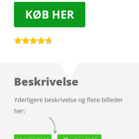
KØB HER
Bedømt
som
4.5
ud af 5
baseret
Beskrivelse
på
kundebedø
mmelser
Yderligere beskrivelse og flere billeder
her: