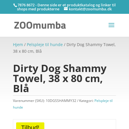
7876 8672 - Denne side er et produktkatalog og linker til
shops med produkterne
kontakt@zoomumba.dk
Hjem
/
Pelspleje til hunde
/ Dirty Dog Shammy Towel,
38 x 80 cm, Blå
Dirty Dog Shammy
Towel, 38 x 80 cm,
Blå
Varenummer (SKU):
10DGSSHAMMY32
Kategori:
Pelspleje til
hunde
Tilbud!