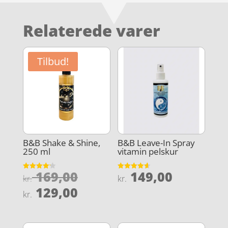
Relaterede varer
Tilbud!
B&B Shake & Shine,
B&B Leave-In Spray
250 ml
vitamin pelskur
Den
169,00
149,00
Vurderet
Vurderet
kr.
kr.
4.2
4.6
oprindelige
Den
ud af 5
ud af 5
129,00
kr.
pris
aktuelle
var:
pris