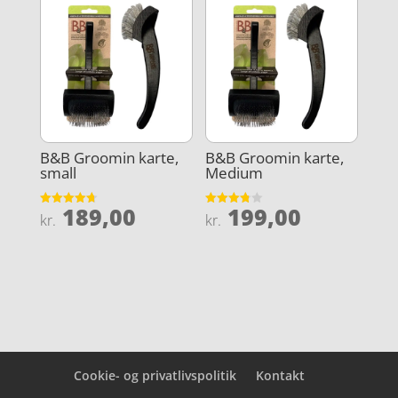
kr. 169,00.
er:
kr. 129,00.
B&B Groomin karte,
B&B Groomin karte,
small
Medium
189,00
199,00
Vurderet
Vurderet
kr.
kr.
4.7
3.8
ud af 5
ud af 5
Cookie- og privatlivspolitik
Kontakt