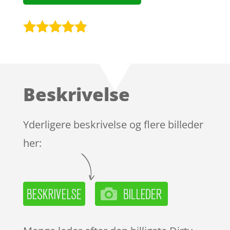
Bedømt
som
4.7
ud af 5
baseret på
Beskrivelse
kundebedø
mmelser
Yderligere beskrivelse og flere billeder
her: