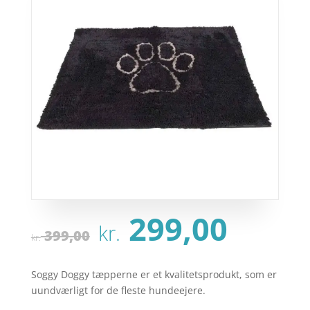
Den
Den
299,00
kr.
oprindelige
aktu
399,00
kr.
pris
pris
var:
er:
Soggy Doggy tæpperne er et kvalitetsprodukt, som er
kr. 399,00.
kr. 2
uundværligt for de fleste hundeejere.