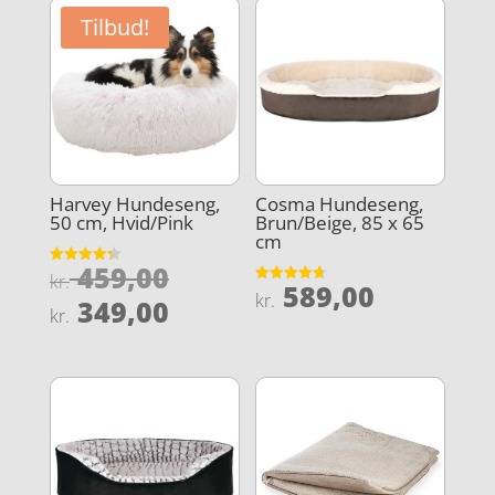
Tilbud!
Harvey Hundeseng,
Cosma Hundeseng,
50 cm, Hvid/Pink
Brun/Beige, 85 x 65
cm
Den
459,00
Vurderet
kr.
589,00
4.3
Vurderet
oprindelige
kr.
Den
ud af 5
349,00
4.7
kr.
ud af 5
pris
aktuelle
var:
pris
kr. 459,00.
er:
kr. 349,00.