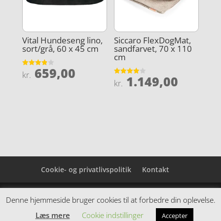
Vital Hundeseng lino,
Siccaro FlexDogMat,
sort/grå, 60 x 45 cm
sandfarvet, 70 x 110
cm
659,00
Vurderet
kr.
1.149,00
3.9
Vurderet
kr.
ud af 5
4
ud af 5
Cookie- og privatlivspolitik
Kontakt
Denne hjemmeside samler et bredt udvalg af
Denne hjemmeside bruger cookies til at forbedre din oplevelse.
spændende varer. Siden er et affiiliatesite, og nogle
Læs mere
Cookie indstillinger
Accepter
links kan være affiliatelinks.