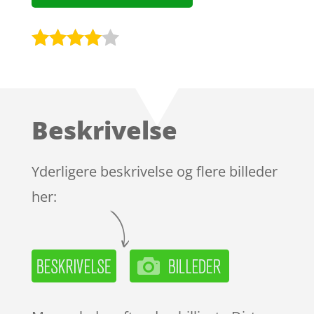
Bedømt
som
3.9
ud af 5
baseret
Beskrivelse
på
kundebed
ømmels
Yderligere beskrivelse og flere billeder
er
her: