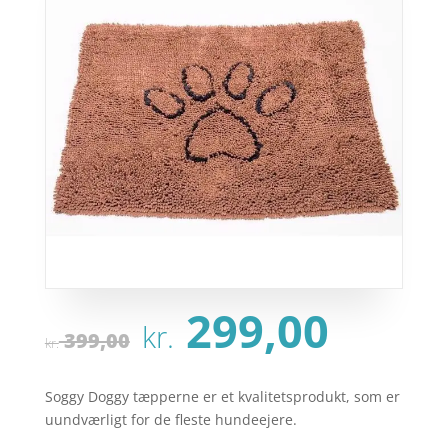
Den
Den
299,00
kr.
oprindelige
aktu
399,00
kr.
pris
pris
var:
er:
Soggy Doggy tæpperne er et kvalitetsprodukt, som er
kr. 399,00.
kr. 2
uundværligt for de fleste hundeejere.