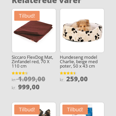
Tilbud!
Siccaro FlexDog Mat,
Hundeseng model
Zinfandel red, 70 X
Charlie, beige med
110 cm
poter, 50 x 43 cm
Den
1.099,00
259,00
Vurderet
Vurderet
kr.
kr.
4.4
4.5
oprindelige
Den
ud af 5
ud af 5
999,00
kr.
pris
aktuelle
var:
pris
kr. 1.099,00.
er:
Tilbud!
Tilbud!
kr. 999,00.