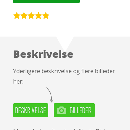
Bedømt
som
5
ud
af 5
baseret på
Beskrivelse
kundebedøm
melser
Yderligere beskrivelse og flere billeder
her: