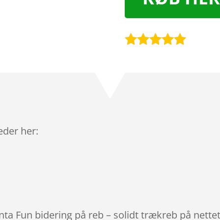
Bedømt
som
4.9
ud af 5
baseret på
kundebedøm
melser
leder her:
nta Fun bidering på reb – solidt trækreb på nette