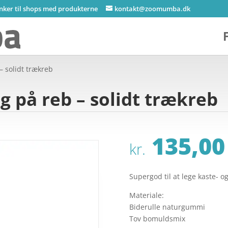
inker til shops med produkterne
kontakt@zoomumba.dk
– solidt trækreb
g på reb – solidt trækreb
135,00
kr.
Supergod til at lege kaste- o
Materiale:
Biderulle naturgummi
Tov bomuldsmix