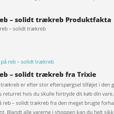
reb – solidt trækreb Produktfakta
reb – solidt trækreb
på reb – solidt trækreb
b – solidt trækreb fra Trixie
 trækreb er efter stor efterspørgsel tilføjet i de
s returret hvis du skulle fortryde dit køb din va
 reb – solidt trækreb fra den meget brugte forha
t. Blandt alle varerne i shoppen kan du helt sikke