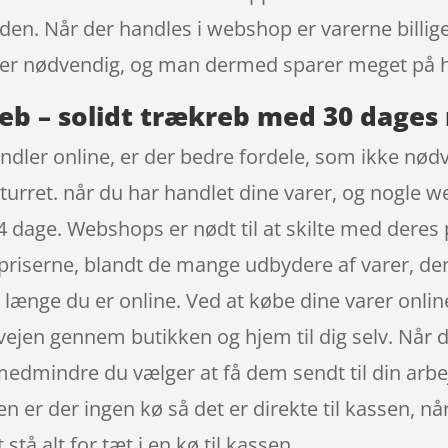
den. Når der handles i webshop er varerne billiger
ke er nødvendig, og man dermed sparer meget på h
eb – solidt trækreb med 30 dages 
ndler online, er der bedre fordele, som ikke nødve
turret. når du har handlet dine varer, og nogle w
4 dage. Webshops er nødt til at skilte med deres 
priserne, blandt de mange udbydere af varer, der
å længe du er online. Ved at købe dine varer online
 vejen gennem butikken og hjem til dig selv. Når 
edmindre du vælger at få dem sendt til din arbe
en er der ingen kø så det er direkte til kassen, n
stå alt for tæt i en kø til kassen.