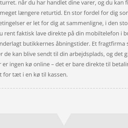
turret. når du har handlet dine varer, og du kan
 meget længere returtid. En stor fordel for dig s
betingelser er let for dig at sammenligne, i den s
ent faktisk lave direkte på din mobiltelefon i b
 underlagt butikkernes åbningstider. Et fragtfirma
r de kan blive sendt til din arbejdsplads, og det giv
r ingen kø online – det er bare direkte til betalin
 for tæt i en kø til kassen.