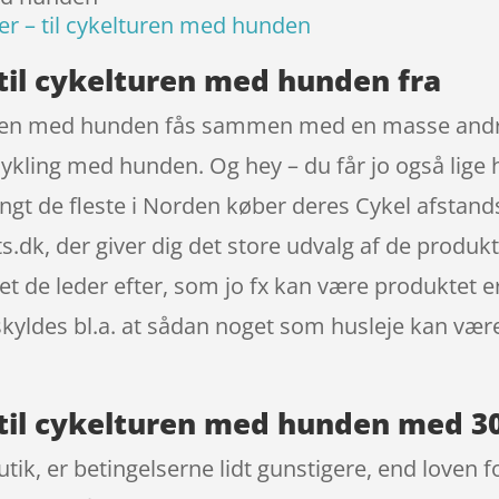
er – til cykelturen med hunden
 til cykelturen med hunden fra
turen med hunden fås sammen med en masse andre 
ykling med hunden. Og hey – du får jo også lige h
Langt de fleste i Norden køber deres Cykel afstand
k, der giver dig det store udvalg af de produkter
 de leder efter, som jo fx kan være produktet er
kyldes bl.a. at sådan noget som husleje kan vær
 til cykelturen med hunden med 30
ik, er betingelserne lidt gunstigere, end loven fo