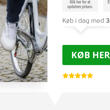
KØB HER
Bedømt
som
5
ud
af 5
baseret på
kundebedøm