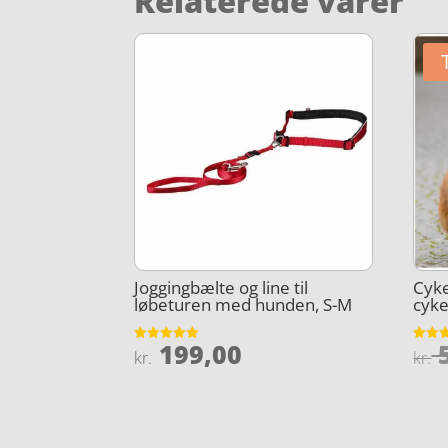
Relaterede varer
Joggingbælte og line til
Cyke
løbeturen med hunden, S-M
cyk
199,00
5
Vurderet
Vurder
kr.
kr.
4.9
4.6
ud af 5
ud af 