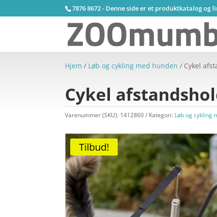
7876 8672 - Denne side er et produktkatalog og l
Hjem
/
Løb og cykling med hunden
/ Cykel afs
Cykel afstandshol
Varenummer (SKU):
1412860
Kategori:
Løb og cykling
Tilbud!