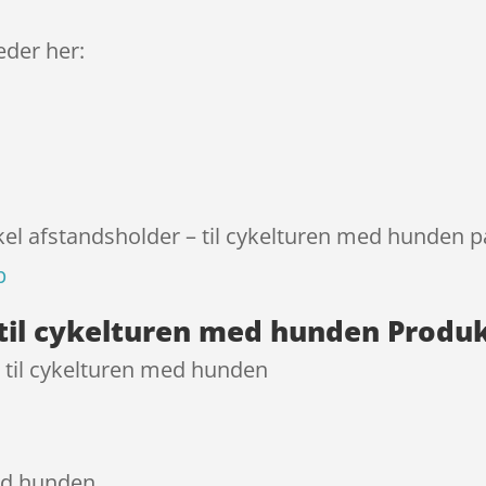
melser
leder her:
kel afstandsholder – til cykelturen med hunden p
p
 til cykelturen med hunden Produ
– til cykelturen med hunden
med hunden