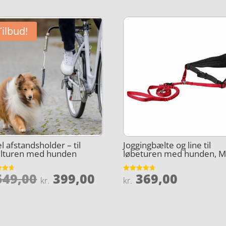
Tilbud!
l afstandsholder – til
Joggingbælte og line til
elturen med hunden
løbeturen med hunden, M
Den
Den
49,00
399,00
369,00
et
Vurderet
kr.
kr.
4.7
oprindelige
aktuelle
5
ud af 5
pris
pris
var:
er: