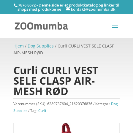
7876 8672 - Denne side er et produktkatalog og linker til
shops med produkterne
kontakt@zoomumba.dk
Hjem
/
Dog Supplies
/ Curli CURLI VEST SELE CLASP
AIR-MESH RØD
Curli CURLI VEST
SELE CLASP AIR-
MESH RØD
Varenummer (SKU):
6289737604_21620376836
Kategori:
Dog
Supplies
Tag:
Curli