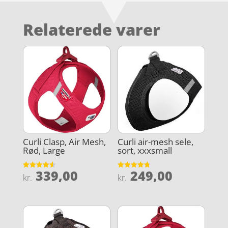
Relaterede varer
Curli Clasp, Air Mesh,
Curli air-mesh sele,
Rød, Large
sort, xxxsmall
339,00
249,00
Vurderet
Vurderet
kr.
kr.
4.6
4.8
ud af 5
ud af 5