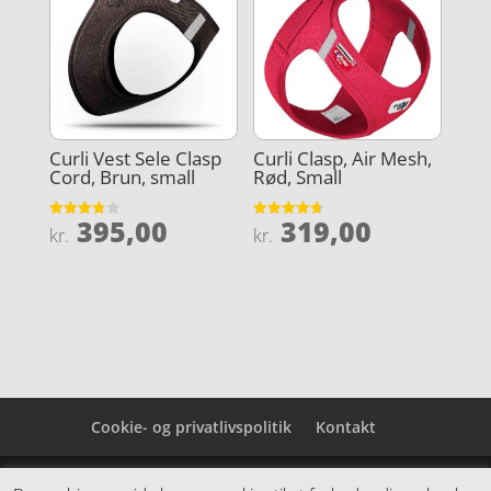
Curli Vest Sele Clasp
Curli Clasp, Air Mesh,
Cord, Brun, small
Rød, Small
395,00
319,00
Vurderet
Vurderet
kr.
kr.
3.8
4.7
ud af 5
ud af 5
Cookie- og privatlivspolitik
Kontakt
Denne hjemmeside samler et bredt udvalg af