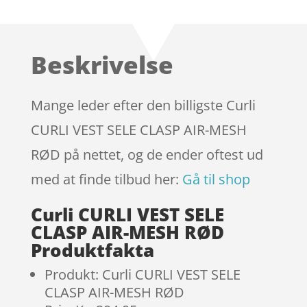
som
4
ud af 5
baseret
Beskrivelse
på
kundebed
ømmels
Mange leder efter den billigste Curli
er
CURLI VEST SELE CLASP AIR-MESH
RØD på nettet, og de ender oftest ud
med at finde tilbud her:
Gå til shop
Curli CURLI VEST SELE
CLASP AIR-MESH RØD
Produktfakta
Produkt: Curli CURLI VEST SELE
CLASP AIR-MESH RØD