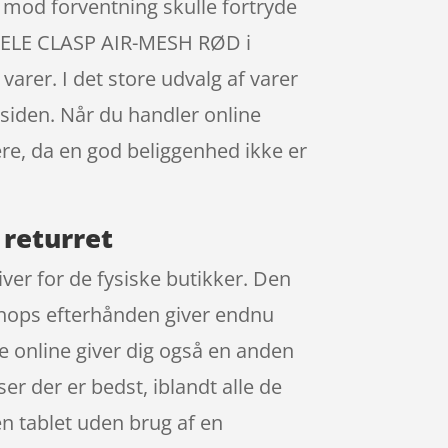
du mod forventning skulle fortryde
T SELE CLASP AIR-MESH RØD i
rer. I det store udvalg af varer
å siden. Når du handler online
re, da en god beliggenhed ikke er
 returret
ver for de fysiske butikker. Den
 shops efterhånden giver endnu
 online giver dig også en anden
er der er bedst, iblandt alle de
en tablet uden brug af en