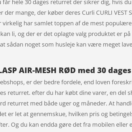
u får hele 30 dages returret der sikrer dig, hvis 
 er der mange, der køber deres Curli CURLI VES
rkelig har samlet toppen af de mest populære va
 kan li, og der er det oplagte valg produktet er p
. at sådan noget som husleje kan være meget lave
CLASP AIR-MESH RØD med 30 dages
ebshops, er der bedre fordele, end loven foreskri
es returret. efter du har købt dine varer, en del
rd returret med både uger og måneder. At handle
det er let at gennemskue, hvilken pris og betingels
ter. Og du kan endda gøre det fra mobilen eller 