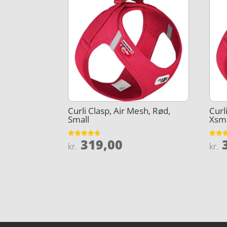
Curli Clasp, Air Mesh, Rød,
Curl
Small
Xsma
319,00
3
Vurderet
Vurder
kr.
kr.
4.7
3.8
ud af 5
ud af 