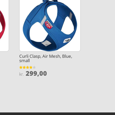
Curli Clasp, Air Mesh, Blue,
small
299,00
Vurderet
kr.
3.8
ud af 5