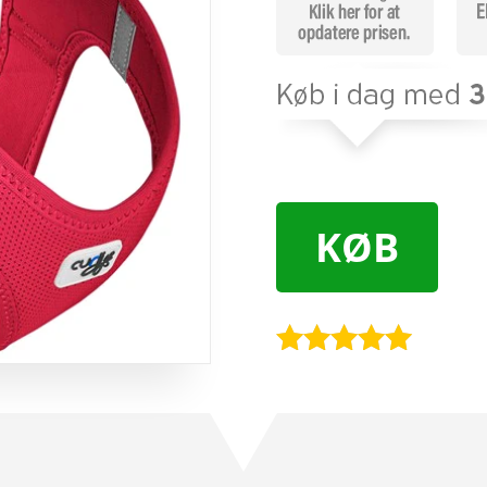
KØB
Bedømt
som
5
ud
af 5
baseret på
kundebedøm