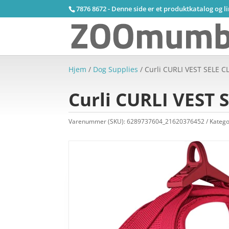
7876 8672 - Denne side er et produktkatalog og l
Hjem
/
Dog Supplies
/ Curli CURLI VEST SELE 
Curli CURLI VEST
Varenummer (SKU):
6289737604_21620376452
Katego