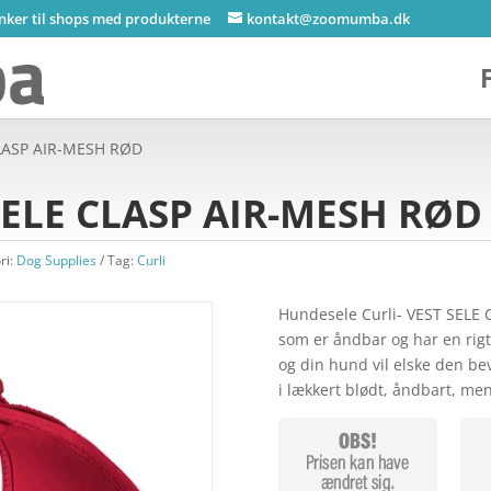
inker til shops med produkterne
kontakt@zoomumba.dk
CLASP AIR-MESH RØD
 SELE CLASP AIR-MESH RØD
ri:
Dog Supplies
Tag:
Curli
Hundesele Curli- VEST SELE 
som er åndbar og har en rigt
og din hund vil elske den be
i lækkert blødt, åndbart, me