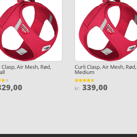
i Clasp, Air Mesh, Rød,
Curli Clasp, Air Mesh, Rød,
ll
Medium
29,00
339,00
et
Vurderet
kr.
4.6
5
ud af 5