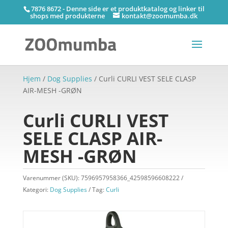
7876 8672 - Denne side er et produktkatalog og linker til
shops med produkterne
kontakt@zoomumba.dk
Hjem
/
Dog Supplies
/ Curli CURLI VEST SELE CLASP
AIR-MESH -GRØN
Curli CURLI VEST
SELE CLASP AIR-
MESH -GRØN
Varenummer (SKU):
7596957958366_42598596608222
Kategori:
Dog Supplies
Tag:
Curli