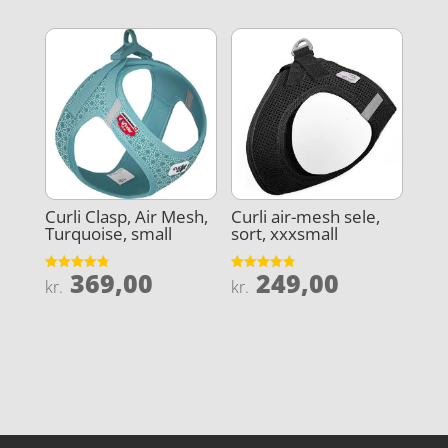
Curli Clasp, Air Mesh,
Curli air-mesh sele,
Turquoise, small
sort, xxxsmall
369,00
249,00
Vurderet
Vurderet
kr.
kr.
4.8
4.8
ud af 5
ud af 5