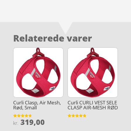
Relaterede varer
Curli Clasp, Air Mesh,
Curli CURLI VEST SELE
Rød, Small
CLASP AIR-MESH RØD
319,00
Vurderet
Vurderet
kr.
4.7
4.8
ud af 5
ud af 5