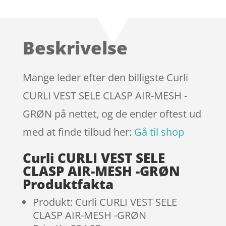
som
4.4
ud af 5
baseret
Beskrivelse
på
kundebedø
mmelser
Mange leder efter den billigste Curli
CURLI VEST SELE CLASP AIR-MESH -
GRØN på nettet, og de ender oftest ud
med at finde tilbud her:
Gå til shop
Curli CURLI VEST SELE
CLASP AIR-MESH -GRØN
Produktfakta
Produkt: Curli CURLI VEST SELE
CLASP AIR-MESH -GRØN