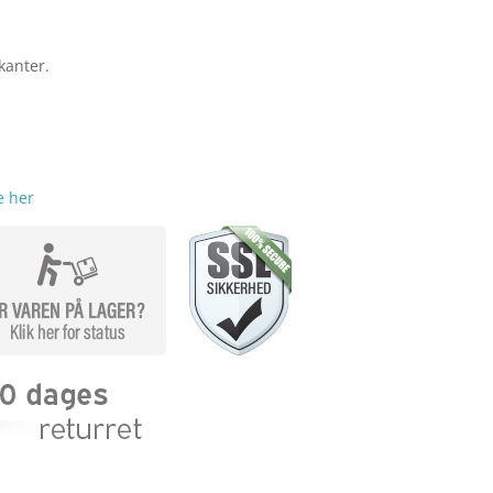
kanter.
e her