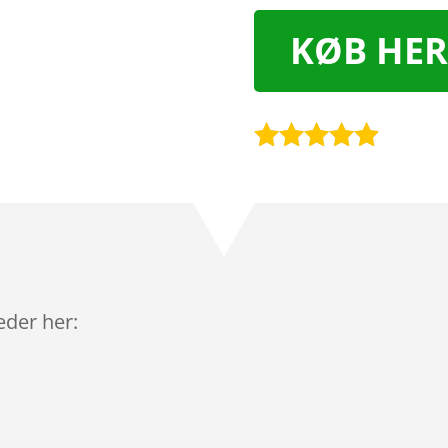
KØB HER
Bedømt
som
4.8
ud af 5
baseret på
kundebedø
mmelser
leder her: