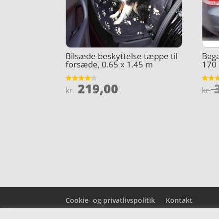
Bilsæde beskyttelse tæppe til
Baga
forsæde, 0.65 x 1.45 m
170
219,00
3
Vurderet
Vurder
kr.
kr.
4.2
4.2
ud af 5
ud af 
Cookie- og privatlivspolitik
Kontakt