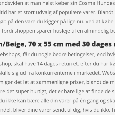
emandsviden at man helst køber sin Cosma Hundes
id har et stort udvalg af populære varer. Blandt 
 køb på den vare du kigger på lige nu. Ved at køb
 fordi shoppen sparer husleje til en almindelig bu
Beige, 70 x 55 cm med 30 dages 
ebshops, får du nogle bedre betingelser, end hvis
hop, skal have 14 dages returret. efter du har køb
kille sig ud fra konkurrenterne i markedet. Websh
om gør det let at sammenligne priser, blandt de 
e det super hurtigt, det er bare lige at finde de 
du ikke kan bære alle din varer på én gang og skal
andel, bliver dine varer sendt til dig, hvis du ikke 