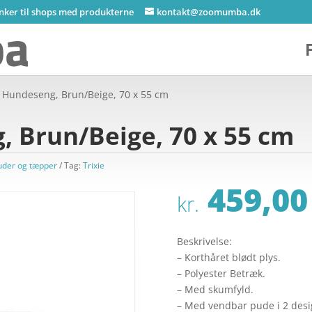
inker til shops med produkterne
kontakt@zoomumba.dk
 Hundeseng, Brun/Beige, 70 x 55 cm
 Brun/Beige, 70 x 55 cm
uder og tæpper
Tag:
Trixie
459,00
kr.
Beskrivelse:
– Korthåret blødt plys.
– Polyester Betræk.
– Med skumfyld.
– Med vendbar pude i 2 desi