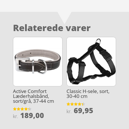
Relaterede varer
Active Comfort
Classic H-sele, sort,
Læderhalsbånd,
30-40 cm
sort/grå, 37-44 cm
69,95
Vurderet
kr.
189,00
4.4
Vurderet
kr.
ud af 5
4.3
ud af 5