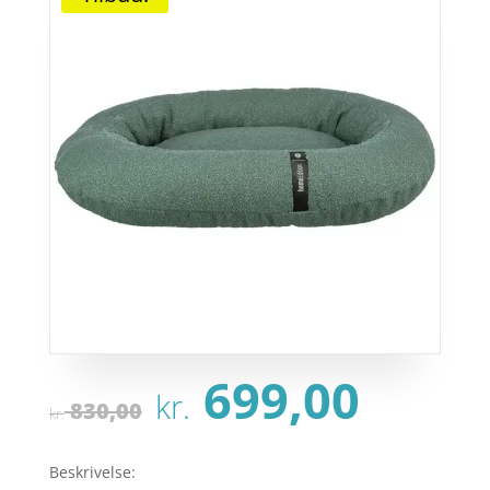
Den
Den
699,00
kr.
oprindelige
aktu
830,00
kr.
pris
pris
var:
er:
Beskrivelse: