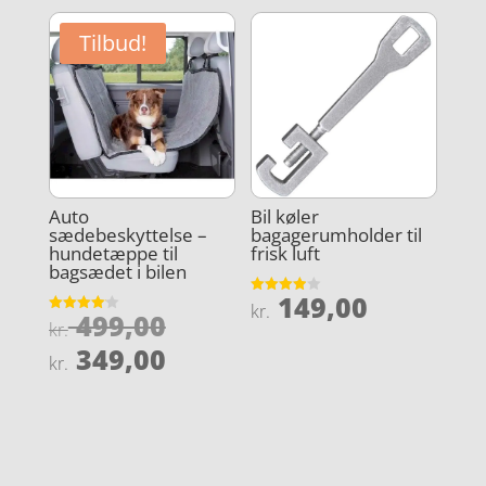
Tilbud!
Auto
Bil køler
sædebeskyttelse –
bagagerumholder til
hundetæppe til
frisk luft
bagsædet i bilen
149,00
Vurderet
kr.
Den
499,00
3.9
Vurderet
kr.
ud af 5
4.1
oprindelige
Den
ud af 5
349,00
kr.
pris
aktuelle
var:
pris
kr. 499,00.
er:
kr. 349,00.