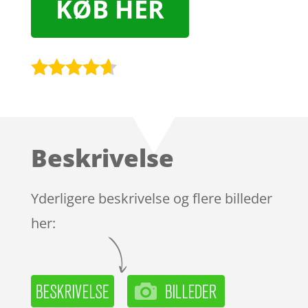
KØB HER
Bedømt
som
4.5
ud af 5
baseret
Beskrivelse
på
kundebedø
mmelser
Yderligere beskrivelse og flere billeder
her: