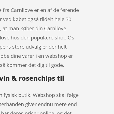
 fra Carnilove er en af de førende
 ved købet også tildelt hele 30
, at man køber din Carnilove
nilove hos den populære shop Os
ens store udvalg er der helt
købe dine varer i en webshop er
så kommer det dig til gode.
in & rosenchips til
n fysisk butik. Webshop skal følge
 efterhånden giver endnu mere end
 har deres priser online, og det