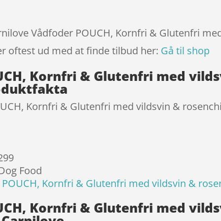
på
kundebedø
mmelser
arnilove Vådfoder POUCH, Kornfri & Glutenfri med
er oftest ud med at finde tilbud her:
Gå til shop
H, Kornfri & Glutenfri med vildsv
oduktfakta
CH, Kornfri & Glutenfri med vildsvin & rosenchip
 299
 Dog Food
 POUCH, Kornfri & Glutenfri med vildsvin & rosen
H, Kornfri & Glutenfri med vildsv
 Carnilove