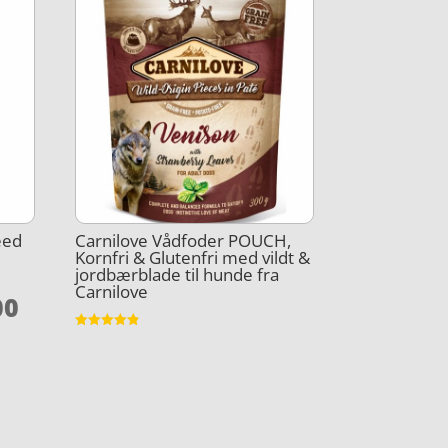
eed
Carnilove Vådfoder POUCH,
Kornfri & Glutenfri med vildt &
jordbærblade til hunde fra
Carnilove
Den
00
elige
aktuelle
Vurderet
pris
4.8
ud af 5
er:
,00.
kr. 549,00.