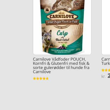
Carnilove Vådfoder POUCH,
Carn
Kornfri & Glutenfri med fisk &
Turk
sorte gulerødder til hunde fra
Carnilove
2
Vurder
kr.
3.9
ud af 
Vurderet
4.7
ud af 5