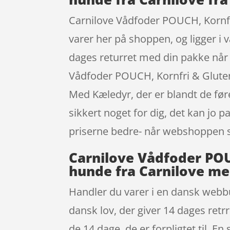
Carnilove Vådfoder POUCH, Kornfri
varer her på shoppen, og ligger i 
dages returret med din pakke når
Vådfoder POUCH, Kornfri & Gluten
Med Kæledyr, der er blandt de fø
sikkert noget for dig, det kan jo
priserne bedre- når webshoppen s
Carnilove Vådfoder POUC
hunde fra Carnilove me
Handler du varer i en dansk webbut
dansk lov, der giver 14 dages ret
de 14 dage, de er forpligtet til. E