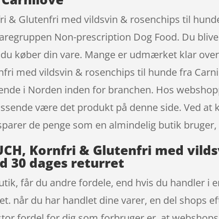
 & Glutenfri med vildsvin & rosenchips til hunde
varegruppen Non-prescription Dog Food. Du bliver
 du køber din vare. Mange er udmærket klar over
fri med vildsvin & rosenchips til hunde fra Car
rende i Norden inden for branchen. Hos webshopp
 passende være det produkt på denne side. Ved at 
parer de penge som en almindelig butik bruger, 
H, Kornfri & Glutenfri med vildsv
d 30 dages returret
ik, får du andre fordele, end hvis du handler i e
rret. når du har handlet dine varer, en del shops
n stor fordel for dig som forbruger er, at webshops