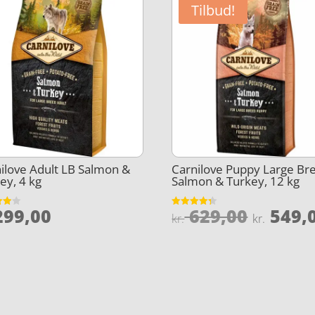
Tilbud!
ilove Adult LB Salmon &
Carnilove Puppy Large Br
ey, 4 kg
Salmon & Turkey, 12 kg
Den
99,00
629,00
549,
et
Vurderet
kr.
kr.
4.3
oprind
5
ud af 5
pris
var:
kr. 629