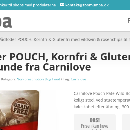
inker til shops med produkterne
kontakt@zoomumba.dk
Vådfoder POUCH, Kornfri & Glutenfri med vildsvin & rosenchips til 
r POUCH, Kornfri & Gluten
hunde fra Carnilove
Kategori:
Non-prescription Dog Food
Tag:
Carnilove
Carnilove Pouch Pate Wild Bo
køligt sted, ved stuetempera
køleskabet efter åbning. 300