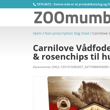
7876 8672 - Denne side er et produktkatalog og l
Hjem
/
Non-prescription Dog Food
/ Carnilove 
Carnilove Vådfode
& rosenchips til 
Varenummer (SKU):
5351610482837_34774988456085