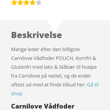
Bedømt
som
3.8
ud af 5
baseret
Beskrivelse
på
kundebed
ømmels
Mange leder efter den billigste
er
Carnilove Vådfoder POUCH, Kornfri &
Glutenfri med laks & blåbær til hvalpe
fra Carnilove på nettet, og de ender
oftest ud med at finde tilbud her:
Gå til
shop
Carnilove Vådfoder