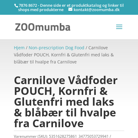
7876 8672 - Denne side er et produktkatalog og linker til
shops med produkterne
kontakt@zoomumba.dk
Hjem
/
Non-prescription Dog Food
/ Carnilove
Vådfoder POUCH, Kornfri & Glutenfri med laks &
blåbær til hvalpe fra Carnilove
Carnilove Vådfoder
POUCH, Kornfri &
Glutenfri med laks
& blåbær til hvalpe
fra Carnilove
Varenummer (SKU):
5351628275861_34775053729941