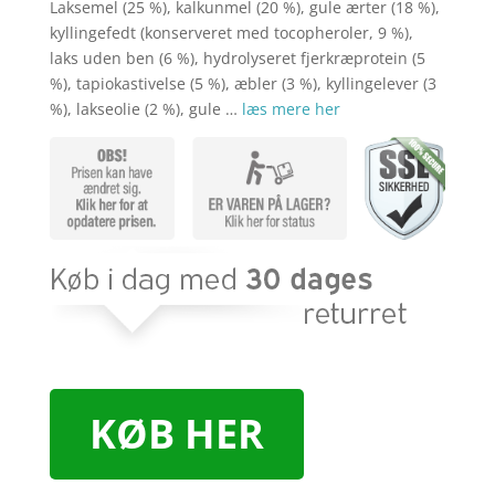
kr. 629,00.
kr. 5
Laksemel (25 %), kalkunmel (20 %), gule ærter (18 %),
kyllingefedt (konserveret med tocopheroler, 9 %),
laks uden ben (6 %), hydrolyseret fjerkræprotein (5
%), tapiokastivelse (5 %), æbler (3 %), kyllingelever (3
%), lakseolie (2 %), gule …
læs mere her
KØB HER