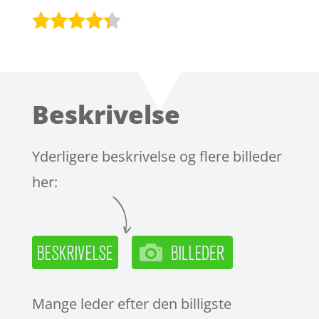
Bedømt
som
4.2
ud af 5
baseret
Beskrivelse
på
kundebedø
mmelser
Yderligere beskrivelse og flere billeder
her:
Mange leder efter den billigste