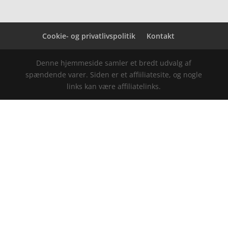
Cookie- og privatlivspolitik
Kontakt
Denne hjemmeside samler et bredt udvalg af
spændende varer. Siden er et affiiliatesite, og nogle
links kan være affiliatelinks.