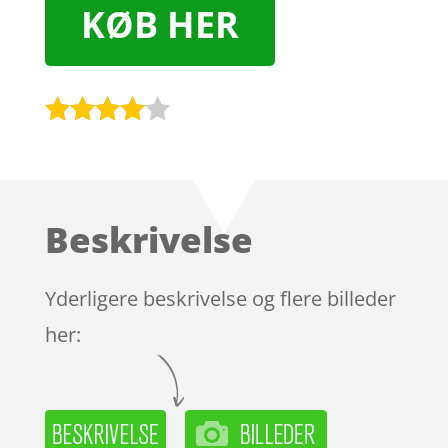
KØB HER
Bedømt
som
3.9
ud af 5
baseret
Beskrivelse
på
kundebed
ømmels
Yderligere beskrivelse og flere billeder
er
her: