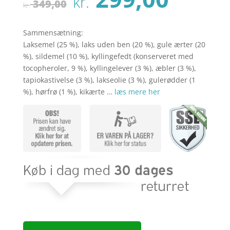
kr.
oprindelige
aktu
349,00
kr.
pris
pris
var:
er:
Sammensætning:
kr. 349,00.
kr. 2
Laksemel (25 %), laks uden ben (20 %), gule ærter (20
%), sildemel (10 %), kyllingefedt (konserveret med
tocopheroler, 9 %), kyllingelever (3 %), æbler (3 %),
tapiokastivelse (3 %), lakseolie (3 %), gulerødder (1
%), hørfrø (1 %), kikærte …
læs mere her