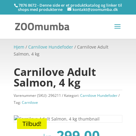
7876 8672 - Denne side er et produktkatalog og linker til
shops med produkterne
kontakt@zoomumba.dk
Hjem
/
Carnilove Hundefoder
/ Carnilove Adult
Salmon, 4 kg
Carnilove Adult
Salmon, 4 kg
Varenummer (SKU):
296211
Kategori:
Carnilove Hundefoder
Tag:
Carnilove
Tilbud!
Den
Den
299,00