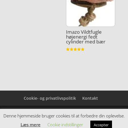
Imazo Vildtfugle
højenergi fedt
cylinder med bær
Vurderet
5
ud af 5
Cookie- og privatlivspolitik
Kontakt
Denne hjemmeside samler et bredt udvalg af
Denne hjemmeside bruger cookies til at forbedre din oplevelse.
spændende varer. Siden er et affiiliatesite, og nogle
Læs mere
Cookie indstillinger
Accepter
links kan være affiliatelinks.