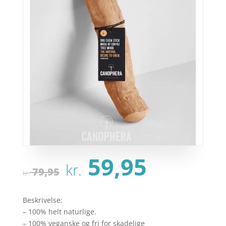
Den
Den
59,95
kr.
oprindelige
aktuel
79,95
kr.
pris
pris
var:
er:
Beskrivelse:
kr. 79,95.
kr. 59,
– 100% helt naturlige.
– 100% veganske og fri for skadelige