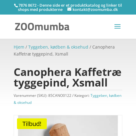
7876 8672 - Denne side er et produktkatalog og linker til
shops med produkterne
kontakt@zoomumba.dk
Hjem
/
Tyggeben, kødben & oksehud
/ Canophera
Kaffetræ tyggepind, Xsmall
Canophera Kaffetræ
tyggepind, Xsmall
Varenummer (SKU):
85CANO0122
Kategori:
Tyggeben, kødben
& oksehud
Tilbud!