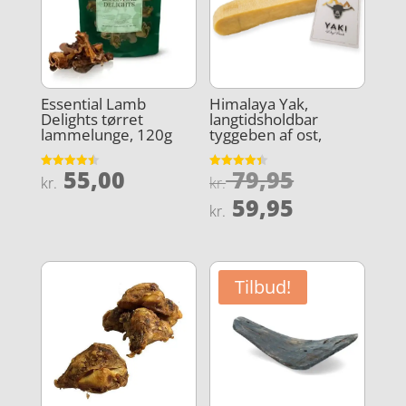
Essential Lamb
Himalaya Yak,
Delights tørret
langtidsholdbar
lammelunge, 120g
tyggeben af ost,
Den
55,00
79,95
Vurderet
Vurderet
kr.
kr.
4.5
4.4
oprindeli
Den
ud af 5
ud af 5
59,95
kr.
pris
aktuelle
var:
pris
kr. 79,95.
er:
Tilbud!
kr. 59,95.