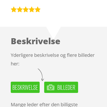
Bedømt
som
4.8
ud af 5
baseret på
Beskrivelse
kundebedø
mmelser
Yderligere beskrivelse og flere billeder
her:
Mange leder efter den billigste