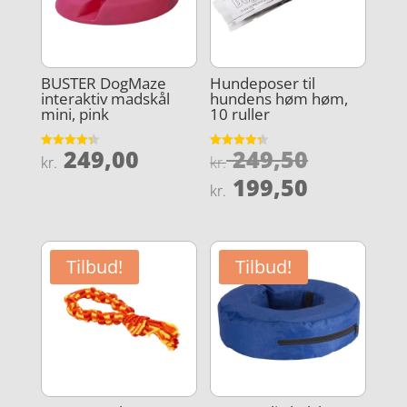
BUSTER DogMaze
Hundeposer til
interaktiv madskål
hundens høm høm,
mini, pink
10 ruller
Den
249,00
249,50
Vurderet
Vurderet
kr.
kr.
4.3
4.3
oprindel
Den
ud af 5
ud af 5
199,50
kr.
pris
aktuelle
var:
pris
kr. 249,5
er:
Tilbud!
Tilbud!
kr. 199,5