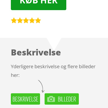
KØB HER
Bedømt
som
4.8
ud af 5
baseret på
Beskrivelse
kundebedø
mmelser
Yderligere beskrivelse og flere billeder
her: