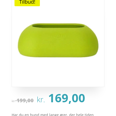
Tilbud!
Den
Den
169,00
kr.
oprindelige
aktu
199,00
kr.
pris
pris
var:
er:
Har du en hund med lange ører, der hele tiden