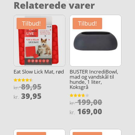
Relaterede varer
Tilbud!
Tilbud!
Eat Slow Lick Mat, rød
BUSTER IncrediBowl,
mad og vandskål til
hunde, 1 liter,
Den
89,95
Vurderet
Koksgrå
kr.
4.5
oprindelige
Den
ud af 5
39,95
kr.
Den
pris
199,00
aktuelle
Vurderet
kr.
3.8
oprindel
var:
Den
ud af 5
pris
169,00
kr.
pris
kr. 89,95.
aktuelle
er:
var:
pris
kr. 39,95.
kr. 199,0
er: