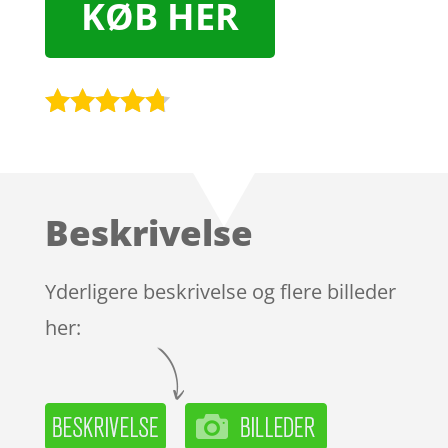
KØB HER
Bedømt
som
4.6
ud af 5
baseret
Beskrivelse
på
kundebedø
mmelser
Yderligere beskrivelse og flere billeder
her: