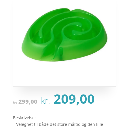
Den
Den
209,00
kr.
oprindelige
aktu
299,00
kr.
pris
pris
var:
er:
Beskrivelse:
kr. 299,00.
kr. 2
– Velegnet til både det store måltid og den lille