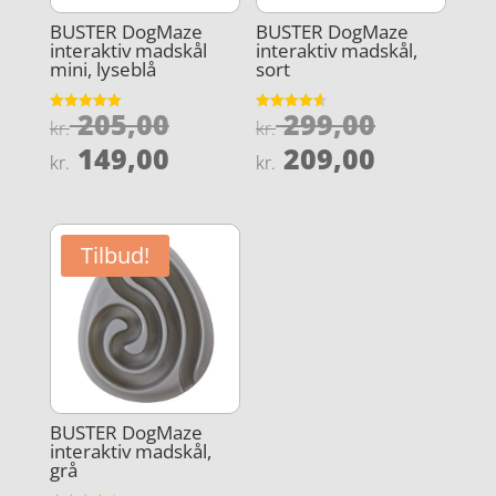
BUSTER DogMaze
BUSTER DogMaze
interaktiv madskål
interaktiv madskål,
mini, lyseblå
sort
Den
Den
205,00
299,00
Vurderet
Vurderet
kr.
kr.
5
4.6
oprindelige
oprindel
Den
Den
ud af 5
ud af 5
149,00
209,00
kr.
kr.
pris
pris
aktuelle
aktuelle
var:
var:
pris
pris
kr. 205,00.
kr. 299,0
er:
er:
Tilbud!
kr. 149,00.
kr. 209,0
BUSTER DogMaze
interaktiv madskål,
grå