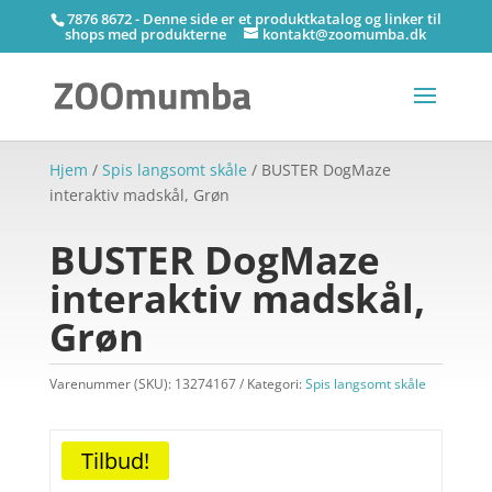
7876 8672 - Denne side er et produktkatalog og linker til
shops med produkterne
kontakt@zoomumba.dk
Hjem
/
Spis langsomt skåle
/ BUSTER DogMaze
interaktiv madskål, Grøn
BUSTER DogMaze
interaktiv madskål,
Grøn
Varenummer (SKU):
13274167
Kategori:
Spis langsomt skåle
Tilbud!