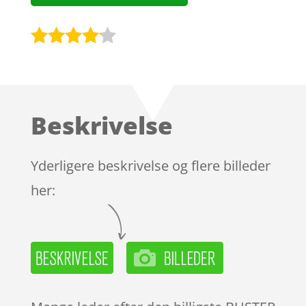
Bedømt
som
4
ud af 5
baseret
Beskrivelse
på
kundebed
ømmels
Yderligere beskrivelse og flere billeder
er
her: