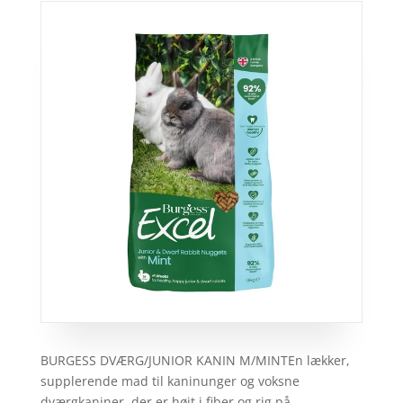
BURGESS DVÆRG/JUNIOR KANIN M/MINTEn lækker,
supplerende mad til kaninunger og voksne
dværgkaniner, der er højt i fiber og rig på