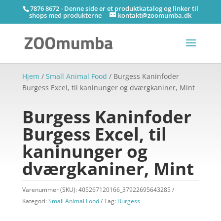
7876 8672 - Denne side er et produktkatalog og linker til
shops med produkterne
kontakt@zoomumba.dk
Hjem
/
Small Animal Food
/ Burgess Kaninfoder
Burgess Excel, til kaninunger og dværgkaniner, Mint
Burgess Kaninfoder
Burgess Excel, til
kaninunger og
dværgkaniner, Mint
Varenummer (SKU):
405267120166_37922695643285
Kategori:
Small Animal Food
Tag:
Burgess