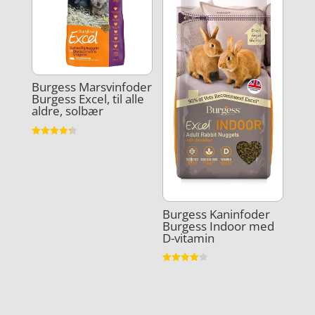
Burgess Marsvinfoder
Burgess Excel, til alle
aldre, solbær
Vurderet
4.3
ud af 5
Burgess Kaninfoder
Burgess Indoor med
D-vitamin
Vurderet
4.1
ud af 5