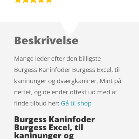
Bedømt
som
4.7
ud af 5
baseret på
Beskrivelse
kundebedø
mmelser
Mange leder efter den billigste
Burgess Kaninfoder Burgess Excel, til
kaninunger og dværgkaniner, Mint på
nettet, og de ender oftest ud med at
finde tilbud her:
Gå til shop
Burgess Kaninfoder
Burgess Excel, til
kaninunger og