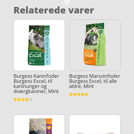
Relaterede varer
Burgess Kaninfoder
Burgess Marsvinfoder
Burgess Excel, til
Burgess Excel, til alle
kaninunger og
aldre, Mint
dværgkaniner, Mint
Vurderet
4.7
Vurderet
ud af 5
4
ud af 5