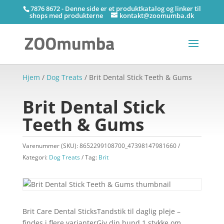
7876 8672 - Denne side er et produktkatalog og linker til
shops med produkterne
kontakt@zoomumba.dk
Hjem
/
Dog Treats
/ Brit Dental Stick Teeth & Gums
Brit Dental Stick
Teeth & Gums
Varenummer (SKU):
8652299108700_47398147981660
Kategori:
Dog Treats
Tag:
Brit
Brit Care Dental SticksTandstik til daglig pleje –
findes i flere varianterGiv din hund 1 stykke om