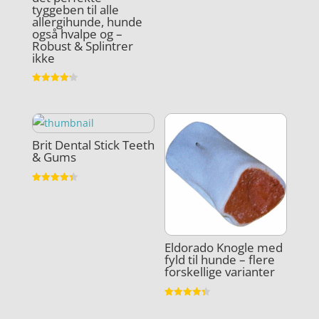
Vurderet
tyggeben til alle
4.6
allergihunde, hunde
ud af 5
også hvalpe og –
Robust & Splintrer
ikke
Vurderet
4.2
ud af 5
Brit Dental Stick Teeth
& Gums
Vurderet
4.4
ud af 5
Eldorado Knogle med
fyld til hunde – flere
forskellige varianter
Vurderet
4.3