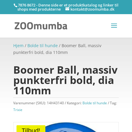
7876 8672 - Denne side er et produktkatalog og linker til
shops med produkterne
kontakt@zoomumba.dk
Hjem
/
Bolde til hunde
/ Boomer Ball, massiv
punkterfri bold, dia 110mm
Boomer Ball, massiv
punkterfri bold, dia
110mm
Varenummer (SKU):
14H43140
Kategori:
Bolde til hunde
Tag:
Trixie
Tilbud!