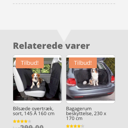
Relaterede varer
Tilbud!
Tilbud!
Bilsæde overtræk,
Bagagerum
sort, 145 Ã 160 cm
beskyttelse, 230 x
170 cm
Den
299,00
Vurderet