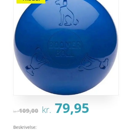
Den
Den
79,95
kr.
oprindelige
aktue
109,00
kr.
pris
pris
var:
er:
Beskrivelse: