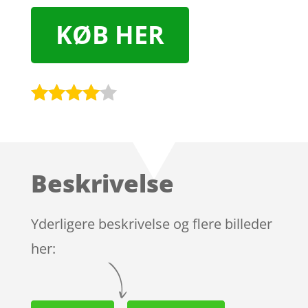
KØB HER
Bedømt
som
3.9
ud af 5
baseret
Beskrivelse
på
kundebed
ømmels
Yderligere beskrivelse og flere billeder
er
her: