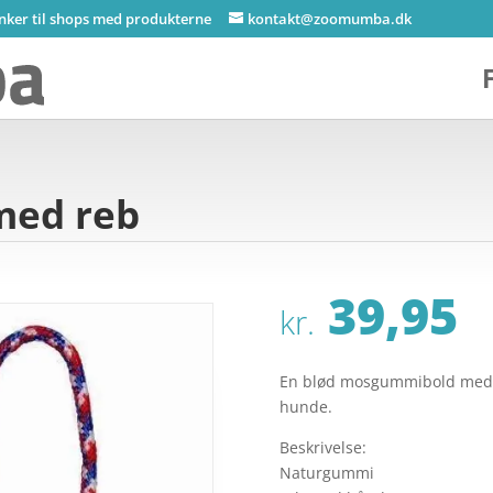
inker til shops med produkterne
kontakt@zoomumba.dk
med reb
39,95
kr.
En blød mosgummibold med r
hunde.
Beskrivelse:
Naturgummi