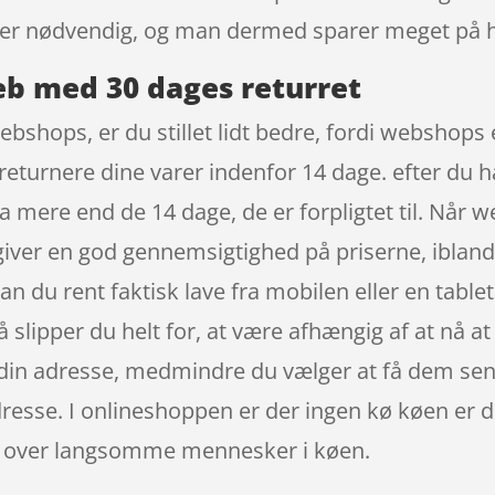
ke er nødvendig, og man dermed sparer meget på h
b med 30 dages returret
ebshops, er du stillet lidt bedre, fordi webshops 
t returnere dine varer indenfor 14 dage. efter du h
 mere end de 14 dage, de er forpligtet til. Når 
et giver en god gennemsigtighed på priserne, iblan
an du rent faktisk lave fra mobilen eller en tab
å slipper du helt for, at være afhængig af at nå a
din adresse, medmindre du vælger at få dem sendt
resse. I onlineshoppen er der ingen kø køen er de
eret over langsomme mennesker i køen.