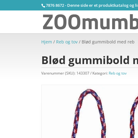
7876 8672 - Denne side er et produktkatalog og l
Hjem
/
Reb og tov
/ Blød gummibold med reb
Blød gummibold 
Varenummer (SKU):
143307
Kategori:
Reb og tov