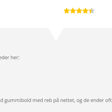
Bedømt
som
4.3
ud af 5
baseret
på
kundebedø
mmelser
leder her:
lød gummibold med reb på nettet, og de ender oft