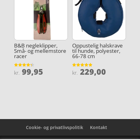
B&B negleklipper,
Oppustelig halskrave
Små- og mellemstore
til hunde, polyester,
racer
66-78 cm
99,95
229,00
Vurderet
Vurderet
kr.
kr.
4.3
4.9
ud af 5
ud af 5
Cookie- og privatlivspolitik
Kontakt