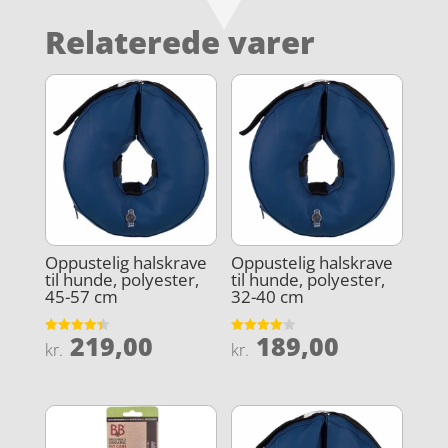
Relaterede varer
Oppustelig halskrave
Oppustelig halskrave
til hunde, polyester,
til hunde, polyester,
45-57 cm
32-40 cm
219,00
189,00
Vurderet
Vurderet
kr.
kr.
4.4
4.1
ud af 5
ud af 5