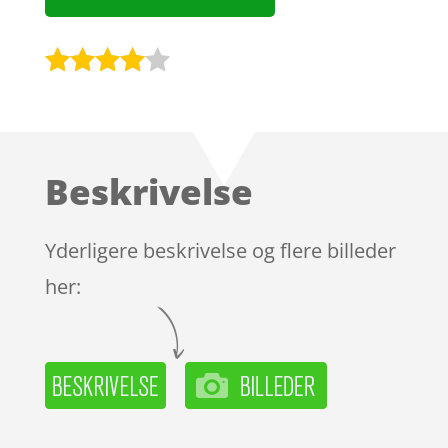
Bedømt
som
3.9
ud af 5
baseret
Beskrivelse
på
kundebed
ømmels
Yderligere beskrivelse og flere billeder
er
her: