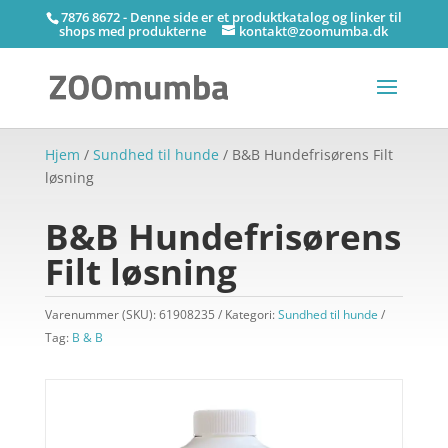
7876 8672 - Denne side er et produktkatalog og linker til
shops med produkterne
kontakt@zoomumba.dk
Hjem
/
Sundhed til hunde
/ B&B Hundefrisørens Filt
løsning
B&B Hundefrisørens
Filt løsning
Varenummer (SKU):
61908235
Kategori:
Sundhed til hunde
Tag:
B & B