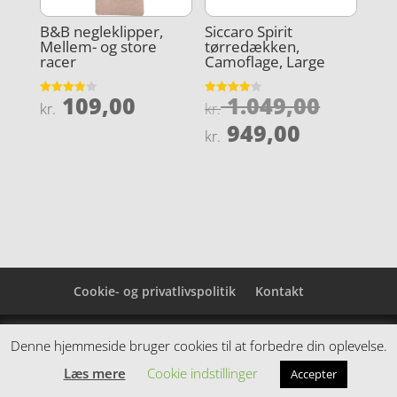
B&B negleklipper,
Siccaro Spirit
Mellem- og store
tørredækken,
racer
Camoflage, Large
Den
109,00
1.049,00
Vurderet
Vurderet
kr.
kr.
3.9
4.1
oprind
Den
ud af 5
ud af 5
949,00
kr.
pris
aktuelle
var:
pris
kr. 1.0
er:
kr. 949,0
Cookie- og privatlivspolitik
Kontakt
Denne hjemmeside samler et bredt udvalg af
Denne hjemmeside bruger cookies til at forbedre din oplevelse.
spændende varer. Siden er et affiiliatesite, og nogle
Læs mere
Cookie indstillinger
Accepter
links kan være affiliatelinks.