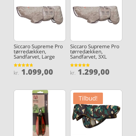
Siccaro Supreme Pro
Siccaro Supreme Pro
tørredækken,
tørredækken,
Sandfarvet, Large
Sandfarvet, 3XL
1.099,00
1.299,00
Vurderet
Vurderet
kr.
kr.
4.8
5
ud af 5
ud af 5
Tilbud!