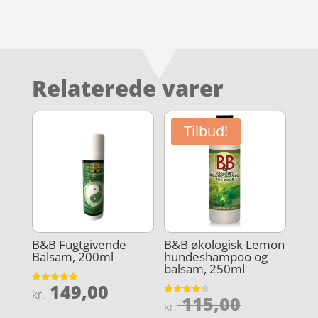
Relaterede varer
Tilbud!
B&B Fugtgivende
B&B økologisk Lemon
Balsam, 200ml
hundeshampoo og
balsam, 250ml
149,00
Vurderet
kr.
Den
115,00
4.9
Vurderet
kr.
ud af 5
4.2
ud af 5