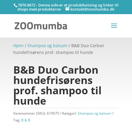
7876 8672 - Denne side er et produktkatalog og linker til
shops med produkterne
kontakt@zoomumba.dk
Hjem
/
Shampoo og balsam
/ B&B Duo Carbon
hundefrisørens prof. shampoo til hunde
B&B Duo Carbon
hundefrisørens
prof. shampoo til
hunde
Varenummer (SKU):
619075
Kategori:
Shampoo og balsam
Tag:
B & B