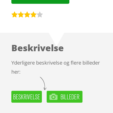
Bedømt
som
3.9
ud af 5
baseret
Beskrivelse
på
kundebed
ømmels
Yderligere beskrivelse og flere billeder
er
her: