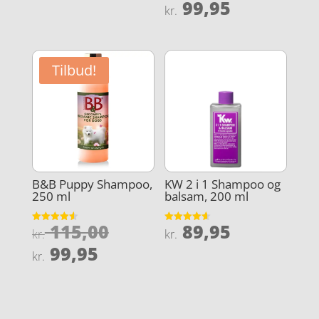
oprindel
Den
99,95
kr.
pris
aktuelle
var:
pris
kr. 115,0
er:
Tilbud!
kr. 99,95.
B&B Puppy Shampoo,
KW 2 i 1 Shampoo og
250 ml
balsam, 200 ml
Den
115,00
89,95
Vurderet
Vurderet
kr.
kr.
4.6
4.6
oprindelige
Den
ud af 5
ud af 5
99,95
kr.
pris
aktuelle
var:
pris
kr. 115,00.
er: