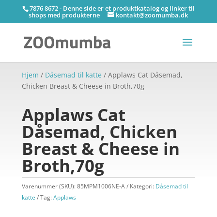
7876 8672 - Denne side er et produktkatalog og linker til
shops med produkterne
kontakt@zoomumba.dk
Hjem
/
Dåsemad til katte
/ Applaws Cat Dåsemad,
Chicken Breast & Cheese in Broth,70g
Applaws Cat
Dåsemad, Chicken
Breast & Cheese in
Broth,70g
Varenummer (SKU):
85MPM1006NE-A
Kategori:
Dåsemad til
katte
Tag:
Applaws