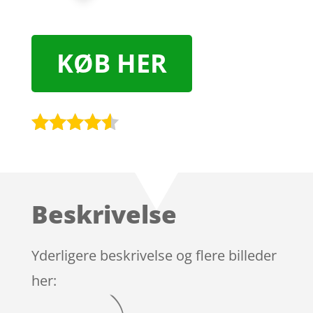
KØB HER
Bedømt
som
4.4
ud af 5
baseret
Beskrivelse
på
kundebedø
mmelser
Yderligere beskrivelse og flere billeder
her: