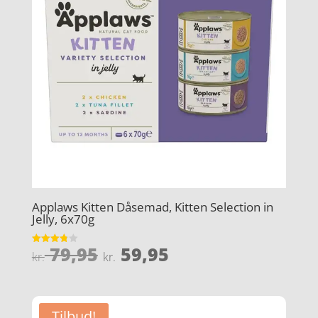
Applaws Kitten Dåsemad, Kitten Selection in
Jelly, 6x70g
Den
Den
79,95
59,95
Vurderet
kr.
kr.
3.8
oprindelige
aktuelle
ud af 5
pris
pris
var:
er:
Tilbud!