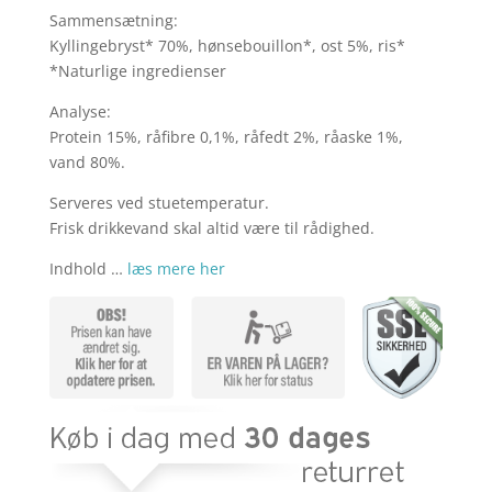
var:
er:
Sammensætning:
kr. 12,95.
kr. 9,95.
Kyllingebryst* 70%, hønsebouillon*, ost 5%, ris*
*Naturlige ingredienser
Analyse:
Protein 15%, råfibre 0,1%, råfedt 2%, råaske 1%,
vand 80%.
Serveres ved stuetemperatur.
Frisk drikkevand skal altid være til rådighed.
Indhold …
læs mere her