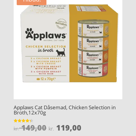
kr. 79,95.
kr. 59,95.
Applaws Cat Dåsemad, Chicken Selection in
Broth,12x70g
Den
Den
149,00
119,00
Vurderet
kr.
kr.
4.3
oprindelige
aktuelle
ud af 5