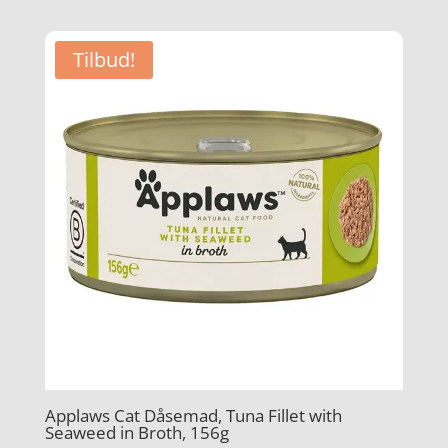
pris
pris
var:
er:
Tilbud!
kr. 149,00.
kr. 119,00.
Applaws Cat Dåsemad, Tuna Fillet with
Seaweed in Broth, 156g