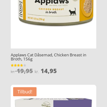
Applaws Cat Dåsemad, Chicken Breast in
Broth, 156g
Den
Den
19,95
14,95
Vurderet
kr.
kr.
3.9
oprindelige
aktuelle
ud af 5
pris
pris
var:
er:
Tilbud!
kr. 19,95.
kr. 14,95.