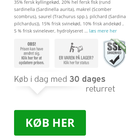
kr. 399,00.
kr. 3
35% fersk kyllingekød, 20% hel fersk fisk (rund
sardinella (Sardinella aurita), makrel (Scomber
scombrus), saurel (Trachurus spp.), pilchard (Sardina
pilchardus)), 15% frisk svinekød, 10% frisk andekød ,
5 % frisk svinelever, hydrolyseret …
læs mere her
KØB HER