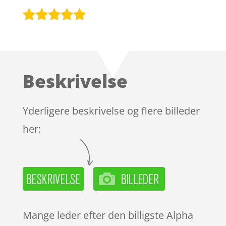
Bedømt
som
4.8
ud af 5
baseret på
Beskrivelse
kundebedø
mmelser
Yderligere beskrivelse og flere billeder
her:
Mange leder efter den billigste Alpha