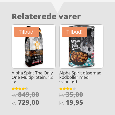
Relaterede varer
Tilbud!
Tilbud!
Alpha Spirit The Only
Alpha Spirit dåsemad
One Multiprotein, 12
kødboller med
kg
svinekød
Den
Den
849,00
35,00
Vurderet
Vurderet
kr.
kr.
4.4
3.8
oprindelige
oprindeli
Den
Den
ud af 5
ud af 5
729,00
19,95
kr.
kr.
pris
pris
aktuelle
aktuelle
var:
var: