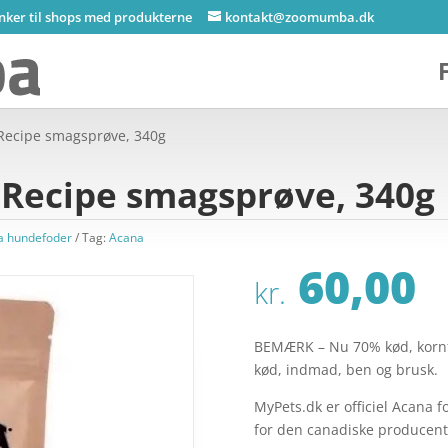
inker til shops med produkterne
kontakt@zoomumba.dk
Recipe smagsprøve, 340g
 Recipe smagsprøve, 340g
a hundefoder
Tag:
Acana
60,00
kr.
BEMÆRK – Nu 70% kød, kornfri
kød, indmad, ben og brusk.
MyPets.dk er officiel Acana 
for den canadiske producen