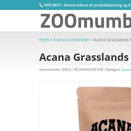
7876 8672 - Denne side er et produktkatalog og l
Hjem
/
Acana hundefoder
/ Acana Grasslands 
Acana Grasslands
Varenummer (SKU):
14CAH630200-340
Kategori:
Acan