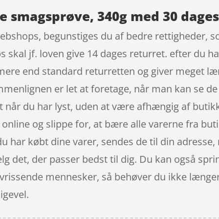
e smagsprøve, 340g med 30 dages
webshops, begunstiges du af bedre rettigheder, s
skal jf. loven give 14 dages returret. efter du ha
mere end standard returretten og giver meget læ
mmenlignen er let at foretage, når man kan se de
når du har lyst, uden at være afhængig af butik
online og slippe for, at bære alle varerne fra b
 du har købt dine varer, sendes de til din adres
ælg det, der passer bedst til dig. Du kan også spr
g vrissende mennesker, så behøver du ikke længer
ligevel.