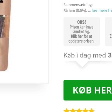
Sammensætning:
Rå lam (8,5%), …
læs mere h
KØB HER