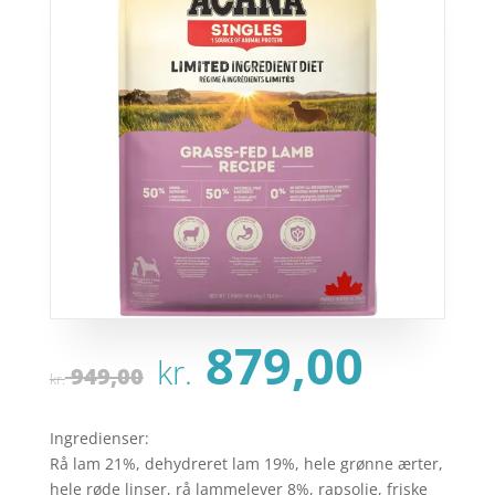
Den
Den
879,00
kr.
oprindelige
aktu
949,00
kr.
pris
pris
var:
er:
Ingredienser:
kr. 949,00.
kr. 8
Rå lam 21%, dehydreret lam 19%, hele grønne ærter,
hele røde linser, rå lammelever 8%, rapsolie, friske