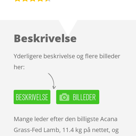
Bedømt
som
4.3
ud af 5
baseret
Beskrivelse
på
kundebedø
mmelser
Yderligere beskrivelse og flere billeder
her:
Mange leder efter den billigste Acana
Grass-Fed Lamb, 11.4 kg på nettet, og