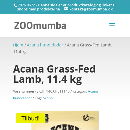
7876 8672 - Denne side er et produktkatalog og linker til
shops med produkterne
kontakt@zoomumba.dk
Hjem
/
Acana hundefoder
/ Acana Grass-Fed Lamb,
11.4 kg
Acana Grass-Fed
Lamb, 11.4 kg
Varenummer (SKU):
14CAH511140
Kategori:
Acana
hundefoder
Tag:
Acana
Tilbud!