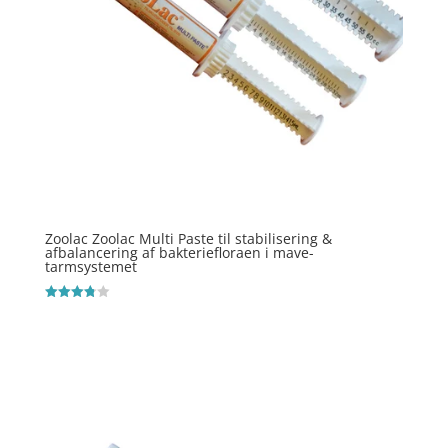
Zoolac Zoolac Multi Paste til stabilisering &
afbalancering af bakteriefloraen i mave-
tarmsystemet
Vurderet
3.8
ud af 5