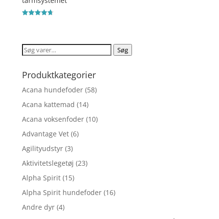
tarmsystemet
Vurderet
4.7
ud af 5
Søg
Søg
efter:
Produktkategorier
Acana hundefoder
(58)
Acana kattemad
(14)
Acana voksenfoder
(10)
Advantage Vet
(6)
Agilityudstyr
(3)
Aktivitetslegetøj
(23)
Alpha Spirit
(15)
Alpha Spirit hundefoder
(16)
Andre dyr
(4)