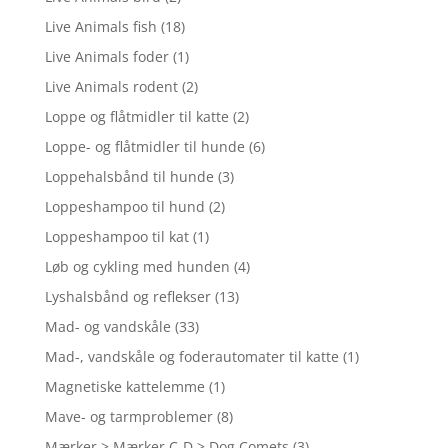
Live Animals fish
(18)
Live Animals foder
(1)
Live Animals rodent
(2)
Loppe og flåtmidler til katte
(2)
Loppe- og flåtmidler til hunde
(6)
Loppehalsbånd til hunde
(3)
Loppeshampoo til hund
(2)
Loppeshampoo til kat
(1)
Løb og cykling med hunden
(4)
Lyshalsbånd og reflekser
(13)
Mad- og vandskåle
(33)
Mad-, vandskåle og foderautomater til katte
(1)
Magnetiske kattelemme
(1)
Mave- og tarmproblemer
(8)
Mærker > Mærker C-D > Dog Comets
(3)