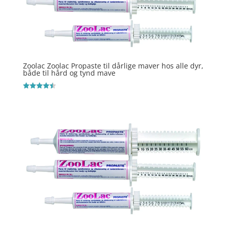
Zoolac Zoolac Propaste til dårlige maver hos alle dyr,
både til hård og tynd mave
Vurderet
4.5
ud af 5