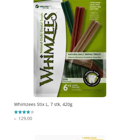
Whimzees Stix L, 7 stk, 420g
129,00
Vurderet
kr.
4
ud af 5