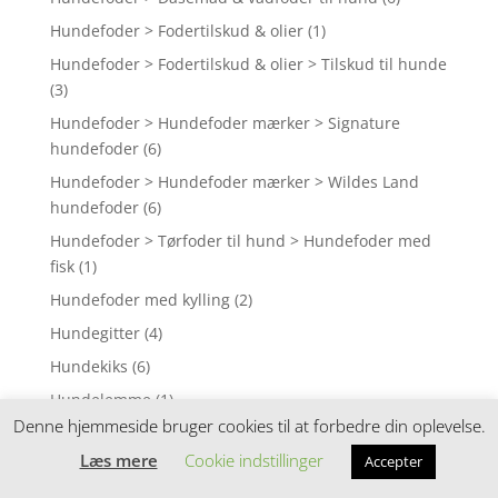
Hundefoder > Fodertilskud & olier
(1)
Hundefoder > Fodertilskud & olier > Tilskud til hunde
(3)
Hundefoder > Hundefoder mærker > Signature
hundefoder
(6)
Hundefoder > Hundefoder mærker > Wildes Land
hundefoder
(6)
Hundefoder > Tørfoder til hund > Hundefoder med
fisk
(1)
Hundefoder med kylling
(2)
Hundegitter
(4)
Hundekiks
(6)
Hundelemme
(1)
Denne hjemmeside bruger cookies til at forbedre din oplevelse.
Hundesenge, puder og tæpper
(78)
Læs mere
Cookie indstillinger
Accepter
Hundeskåle i plast
(3)