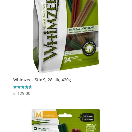
Whimzees Stix S, 28 stk, 420g
129,00
Vurderet
kr.
4.7
ud af 5