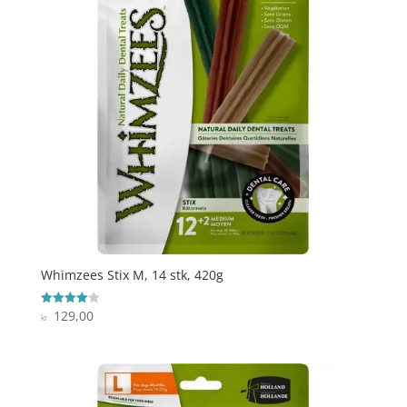
Whimzees Stix M, 14 stk, 420g
129,00
Vurderet
kr.
4
ud af 5