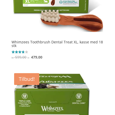
Whimzees Toothbrush Dental Treat XL, kasse med 18
stk
Den
Den
599,00
479,00
Vurderet
kr.
kr.
3.8
oprindelige
aktuelle
ud af 5
pris
pris
var:
er:
Tilbud!
kr. 599,00.
kr. 479,00.