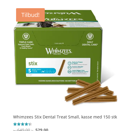
ud af 5
Tilbud!
Whimzees Stix Dental Treat Small, kasse med 150 stk
Den
Den
649,00
529,00
Vurderet
kr.
kr.