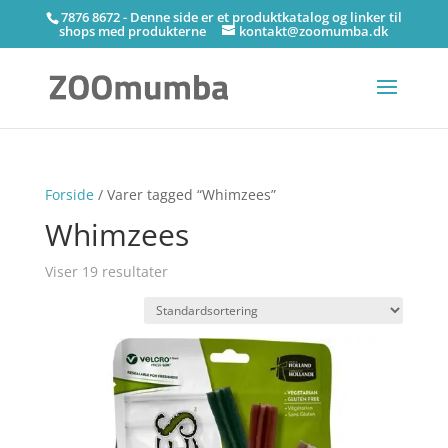
7876 8672 - Denne side er et produktkatalog og linker til
shops med produkterne
kontakt@zoomumba.dk
Forside
/ Varer tagged “Whimzees”
Whimzees
Viser 19 resultater