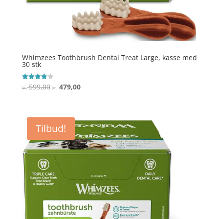
Whimzees Toothbrush Dental Treat Large, kasse med
30 stk
Den
Den
599,00
479,00
Vurderet
kr.
kr.
3.9
oprindelige
aktuelle
ud af 5
pris
pris
var:
er:
Tilbud!
kr. 599,00.
kr. 479,00.