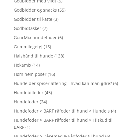
Godbidder med vildt
(5)
Godbidder og snacks
(55)
Godbidder til katte
(3)
Godbidtasker
(7)
GourMix hundefoder
(6)
Gummilegetøj
(15)
Halsbånd til hunde
(138)
Hokamix
(14)
Høm høm poser
(16)
Hunde der spiser afføring - hvad kan man gøre?
(6)
Hundebilleder
(45)
Hundefoder
(24)
Hundefoder > BARF råfoder til hund > Hundeis
(4)
Hundefoder > BARF råfoder til hund > Tilskud til
BARF
(1)
Hundefoder > Dåsemad & vådfoder til hund
(6)