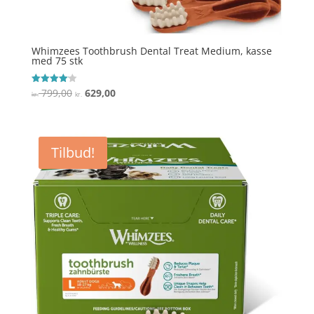
Whimzees Toothbrush Dental Treat Medium, kasse
med 75 stk
Den
Den
799,00
629,00
Vurderet
kr.
kr.
4.1
oprindelige
aktuelle
ud af 5
pris
pris
var:
er:
Tilbud!
kr. 799,00.
kr. 629,00.