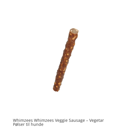
Vurderet
4
ud af 5
Whimzees Whimzees Veggie Sausage – Vegetar
Pølser til hunde