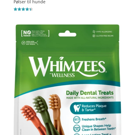
Pølser til hunde
Vurderet
4.4
ud af 5