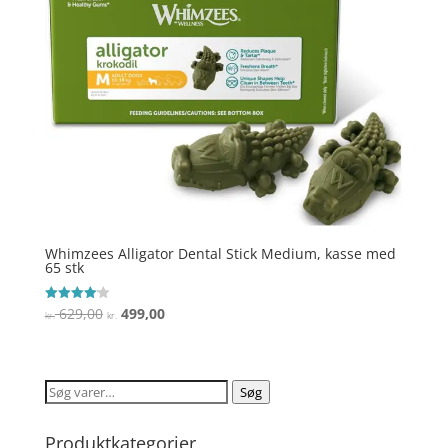
Whimzees Alligator Dental Stick Medium, kasse med
65 stk
Den
Den
629,00
499,00
Vurderet
kr.
kr.
4.1
oprindelige
aktuelle
ud af 5
pris
pris
var:
er:
Søg
Søg
kr. 629,00.
kr. 499,00.
efter:
Produktkategorier