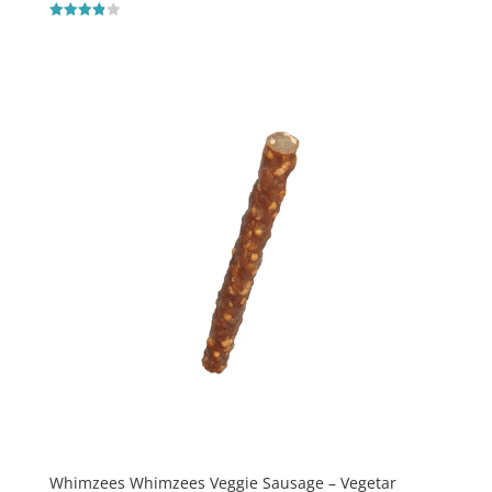
Vurderet
3.9
ud af 5
Whimzees Whimzees Veggie Sausage – Vegetar