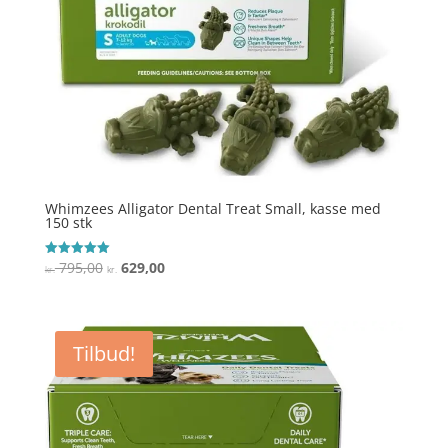
Whimzees Alligator Dental Treat Small, kasse med
150 stk
Den
Den
795,00
629,00
Vurderet
kr.
kr.
5
oprindelige
aktuelle
ud af 5
pris
pris
var:
er:
Tilbud!
kr. 795,00.
kr. 629,00.