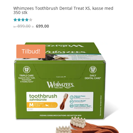
Whimzees Toothbrush Dental Treat XS, kasse med
350 stk
Den
Den
899,00
699,00
Vurderet
kr.
kr.
4
oprindelige
aktuelle
ud af 5
pris
pris
var:
er:
Tilbud!
kr. 899,00.
kr. 699,00.