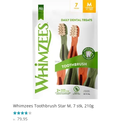
Whimzees Toothbrush Star M, 7 stk, 210g
79,95
Vurderet
kr.
3.8
ud af 5