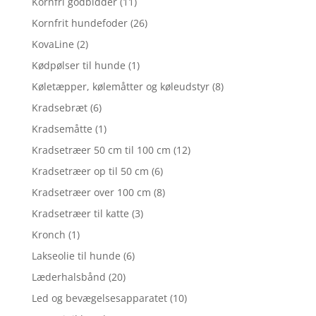
Kornfri godbidder
(11)
Kornfrit hundefoder
(26)
KovaLine
(2)
Kødpølser til hunde
(1)
Køletæpper, kølemåtter og køleudstyr
(8)
Kradsebræt
(6)
Kradsemåtte
(1)
Kradsetræer 50 cm til 100 cm
(12)
Kradsetræer op til 50 cm
(6)
Kradsetræer over 100 cm
(8)
Kradsetræer til katte
(3)
Kronch
(1)
Lakseolie til hunde
(6)
Læderhalsbånd
(20)
Led og bevægelsesapparatet
(10)