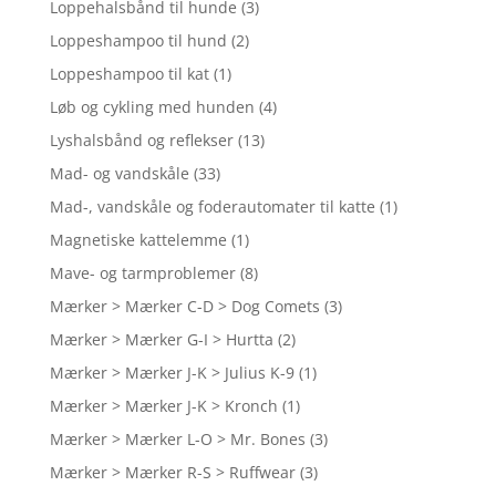
Loppehalsbånd til hunde
(3)
Loppeshampoo til hund
(2)
Loppeshampoo til kat
(1)
Løb og cykling med hunden
(4)
Lyshalsbånd og reflekser
(13)
Mad- og vandskåle
(33)
Mad-, vandskåle og foderautomater til katte
(1)
Magnetiske kattelemme
(1)
Mave- og tarmproblemer
(8)
Mærker > Mærker C-D > Dog Comets
(3)
Mærker > Mærker G-I > Hurtta
(2)
Mærker > Mærker J-K > Julius K-9
(1)
Mærker > Mærker J-K > Kronch
(1)
Mærker > Mærker L-O > Mr. Bones
(3)
Mærker > Mærker R-S > Ruffwear
(3)