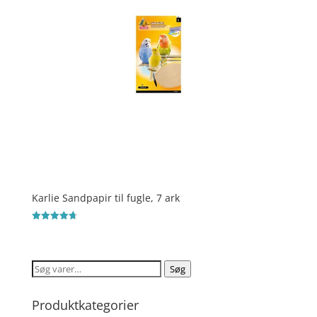
Karlie Sandpapir til fugle, 7 ark
Vurderet
4.7
ud af 5
Søg
Søg
efter:
Produktkategorier